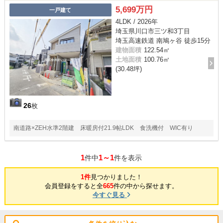
5,699万円
一戸建て
4LDK / 2026年
埼玉県川口市三ツ和3丁目
埼玉高速鉄道 南鳩ヶ谷 徒歩15分
建物面積
122.54㎡
土地面積
100.76㎡
(30.48坪)
26
枚
南道路×ZEH水準2階建 床暖房付21.9帖LDK 食洗機付 WIC有り
1
1～1
件中
件を表示
1件
見つかりました！
会員登録をすると全
665
件の中から探せます。
今すぐ見る