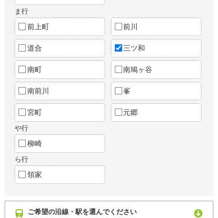
ま行
前上町
前川
道合
三ツ和
南町
南鳩ヶ谷
南前川
峯
宮町
元郷
や行
柳崎
ら行
領家
ご希望の沿線・駅を選んでください