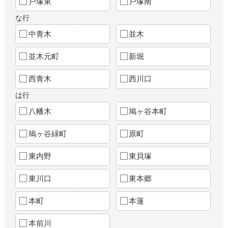
戸塚東
戸塚南
な行
中青木
並木
並木元町
新堀
西青木
西川口
は行
八幡木
鳩ヶ谷本町
鳩ヶ谷緑町
原町
東内野
東貝塚
東川口
東本郷
本町
本蓮
本前川