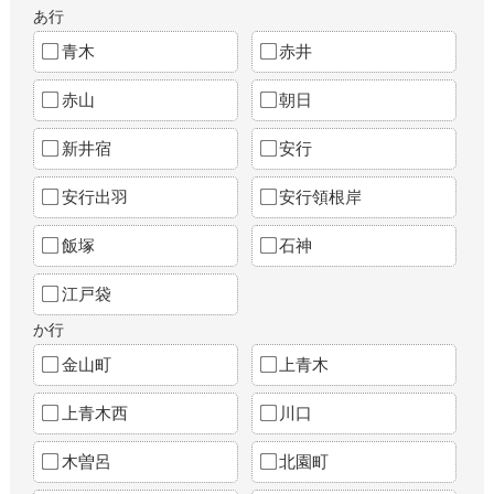
あ行
青木
赤井
赤山
朝日
新井宿
安行
安行出羽
安行領根岸
飯塚
石神
江戸袋
か行
金山町
上青木
上青木西
川口
木曽呂
北園町