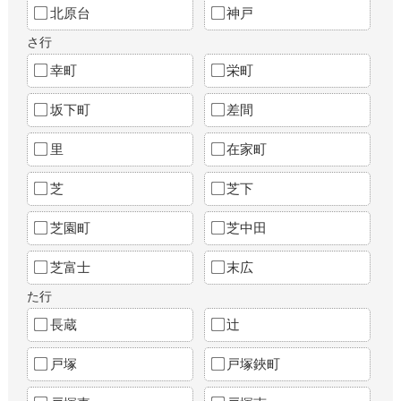
北原台
神戸
さ行
幸町
栄町
坂下町
差間
里
在家町
芝
芝下
芝園町
芝中田
芝富士
末広
た行
長蔵
辻
戸塚
戸塚鋏町