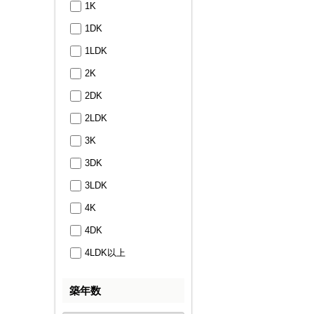
1K
1DK
1LDK
2K
2DK
2LDK
3K
3DK
3LDK
4K
4DK
4LDK以上
築年数