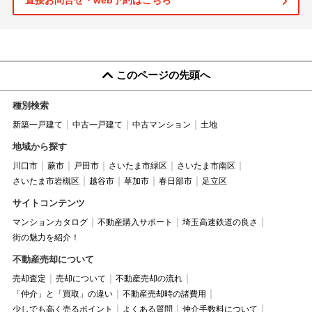
直接お問合せ・web予約はこちら
このページの先頭へ
種別検索
新築一戸建て
中古一戸建て
中古マンション
土地
地域から探す
川口市
蕨市
戸田市
さいたま市緑区
さいたま市南区
さいたま市岩槻区
越谷市
草加市
春日部市
足立区
サイトコンテンツ
マンションカタログ
不動産購入サポート
埼玉高速鉄道の良さ
街の魅力を紹介！
不動産売却について
売却査定
売却について
不動産売却の流れ
「仲介」と「買取」の違い
不動産売却時の諸費用
少しでも高く売るポイント
よくある質問
仲介手数料について