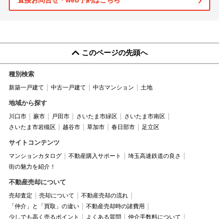
直接お問合せ・web予約はこちら
このページの先頭へ
種別検索
新築一戸建て
中古一戸建て
中古マンション
土地
地域から探す
川口市
蕨市
戸田市
さいたま市緑区
さいたま市南区
さいたま市岩槻区
越谷市
草加市
春日部市
足立区
サイトコンテンツ
マンションカタログ
不動産購入サポート
埼玉高速鉄道の良さ
街の魅力を紹介！
不動産売却について
売却査定
売却について
不動産売却の流れ
「仲介」と「買取」の違い
不動産売却時の諸費用
少しでも高く売るポイント
よくある質問
仲介手数料について