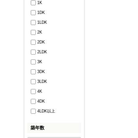
1K
1DK
1LDK
2K
2DK
2LDK
3K
3DK
3LDK
4K
4DK
4LDK以上
築年数