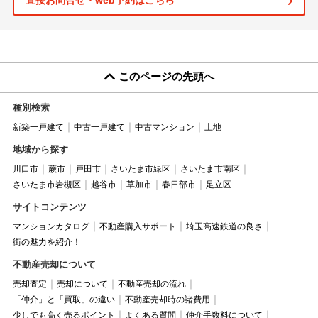
直接お問合せ・web予約はこちら
このページの先頭へ
種別検索
新築一戸建て
中古一戸建て
中古マンション
土地
地域から探す
川口市
蕨市
戸田市
さいたま市緑区
さいたま市南区
さいたま市岩槻区
越谷市
草加市
春日部市
足立区
サイトコンテンツ
マンションカタログ
不動産購入サポート
埼玉高速鉄道の良さ
街の魅力を紹介！
不動産売却について
売却査定
売却について
不動産売却の流れ
「仲介」と「買取」の違い
不動産売却時の諸費用
少しでも高く売るポイント
よくある質問
仲介手数料について