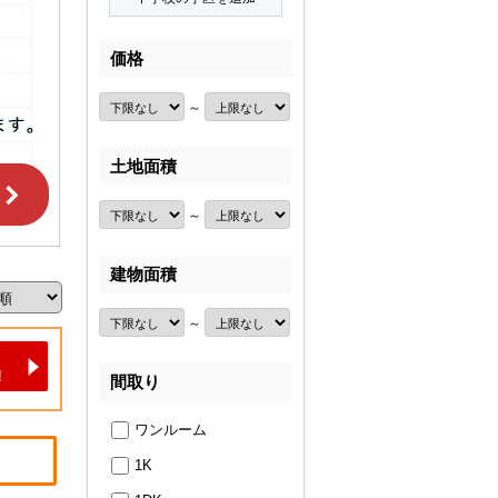
価格
～
土地面積
～
建物面積
～
間取り
ワンルーム
1K