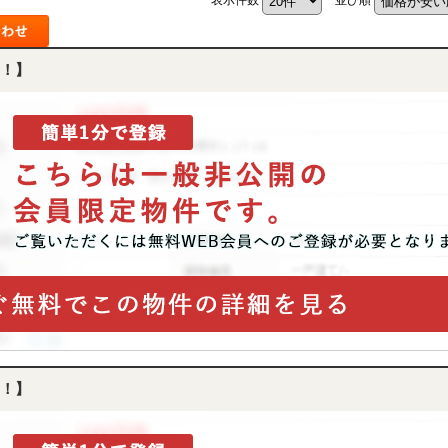
！】
！】