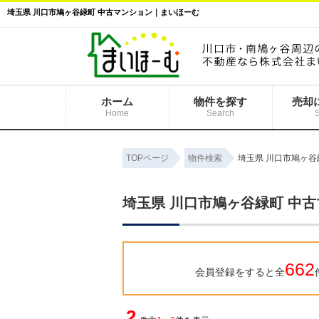
埼玉県 川口市鳩ヶ谷緑町 中古マンション｜まいほーむ
ホーム
物件を探す
売却
Home
Search
TOPページ
物件検索
埼玉県 川口市鳩ヶ谷
埼玉県 川口市鳩ヶ谷緑町 中
662
会員登録をすると全
2