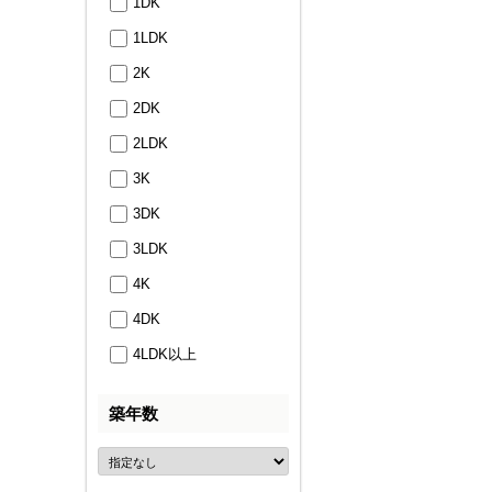
1DK
1LDK
2K
2DK
2LDK
3K
3DK
3LDK
4K
4DK
4LDK以上
築年数