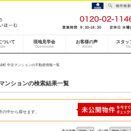
物件検索
について
現地見学会
お客様の声
スタッ
Sale
Openhouse
Voices
Sta
緑町 中古マンションの不動産情報一覧
古マンションの検索結果一覧
件の中から探せます。
表示件数
並び順