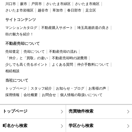
川口市
蕨市
戸田市
さいたま市緑区
さいたま市南区
さいたま市岩槻区
越谷市
草加市
春日部市
足立区
サイトコンテンツ
マンションカタログ
不動産購入サポート
埼玉高速鉄道の良さ
街の魅力を紹介！
不動産売却について
売却査定
売却について
不動産売却の流れ
「仲介」と「買取」の違い
不動産売却時の諸費用
少しでも高く売るポイント
よくある質問
仲介手数料について
相続相談
当社について
トップページ
スタッフ紹介
お知らせ・ブログ
お客様の声
採用情報
会社概要
お問合せ
個人情報の取扱いについて
トップページ
売買物件検索
町名から検索
学区から検索