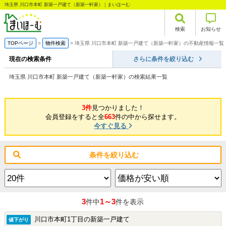
埼玉県 川口市本町 新築一戸建て（新築一軒家）｜まいほーむ
検索
お知らせ
TOPページ
物件検索
埼玉県 川口市本町 新築一戸建て（新築一軒家）の不動産情報一覧
現在の検索条件
さらに条件を絞り込む
埼玉県 川口市本町 新築一戸建て（新築一軒家）の検索結果一覧
3件
見つかりました！
会員登録をすると全
663
件の中から探せます。
今すぐ見る
条件を絞り込む
3
1～3
件中
件を表示
川口市本町1丁目の新築一戸建て
値下がり