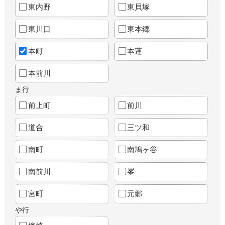
東内野
東貝塚
東川口
東本郷
本町
本蓮
本前川
ま行
前上町
前川
道合
三ツ和
南町
南鳩ヶ谷
南前川
峯
宮町
元郷
や行