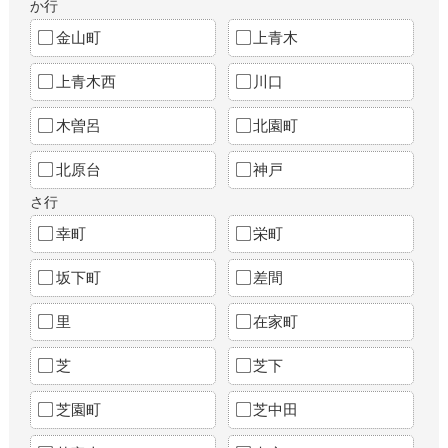
か行
金山町
上青木
上青木西
川口
木曽呂
北園町
北原台
神戸
さ行
幸町
栄町
坂下町
差間
里
在家町
芝
芝下
芝園町
芝中田