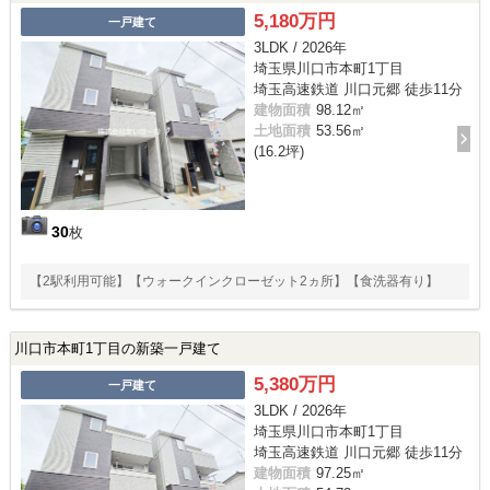
5,180万円
一戸建て
3LDK / 2026年
埼玉県川口市本町1丁目
埼玉高速鉄道 川口元郷 徒歩11分
建物面積
98.12㎡
土地面積
53.56㎡
(16.2坪)
30
枚
【2駅利用可能】【ウォークインクローゼット2ヵ所】【食洗器有り】
川口市本町1丁目の新築一戸建て
5,380万円
一戸建て
3LDK / 2026年
埼玉県川口市本町1丁目
埼玉高速鉄道 川口元郷 徒歩11分
建物面積
97.25㎡