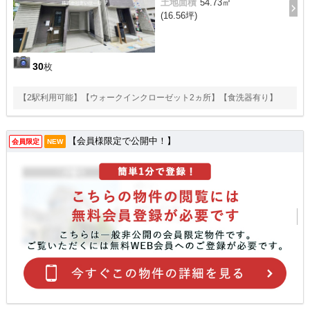
土地面積
54.73㎡
(16.56坪)
30
枚
【2駅利用可能】【ウォークインクローゼット2ヵ所】【食洗器有り】
【会員様限定で公開中！】
会員限定
NEW