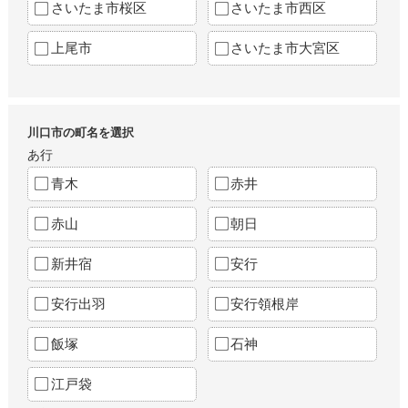
さいたま市桜区
さいたま市西区
上尾市
さいたま市大宮区
川口市の町名を選択
あ行
青木
赤井
赤山
朝日
新井宿
安行
安行出羽
安行領根岸
飯塚
石神
江戸袋