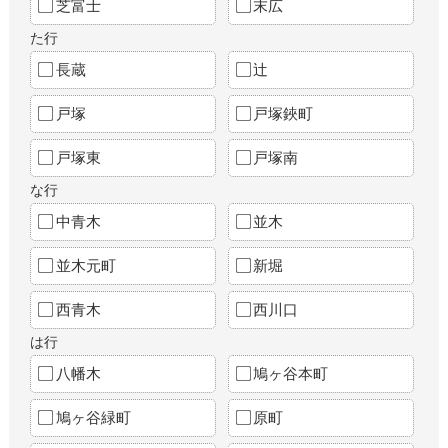
芝富士
末広
た行
長蔵
辻
戸塚
戸塚鋏町
戸塚東
戸塚南
な行
中青木
並木
並木元町
新堀
西青木
西川口
は行
八幡木
鳩ヶ谷本町
鳩ヶ谷緑町
原町