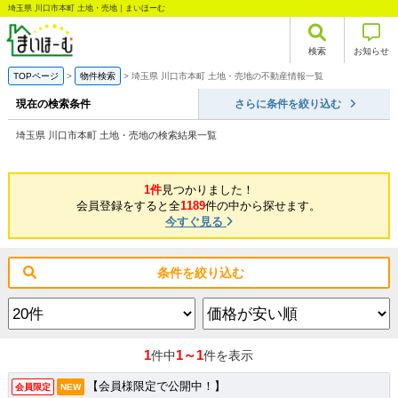
埼玉県 川口市本町 土地・売地｜まいほーむ
検索
お知らせ
TOPページ
物件検索
埼玉県 川口市本町 土地・売地の不動産情報一覧
現在の検索条件
さらに条件を絞り込む
埼玉県 川口市本町 土地・売地の検索結果一覧
1件
見つかりました！
会員登録をすると全
1189
件の中から探せます。
今すぐ見る
条件を絞り込む
1
1～1
件中
件を表示
【会員様限定で公開中！】
会員限定
NEW