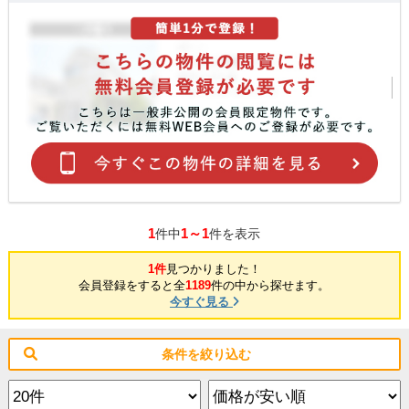
1
1～1
件中
件を表示
1件
見つかりました！
会員登録をすると全
1189
件の中から探せます。
今すぐ見る
条件を絞り込む