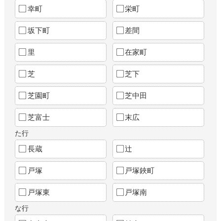
幸町
栄町
坂下町
差間
里
在家町
芝
芝下
芝園町
芝中田
芝富士
末広
た行
長蔵
辻
戸塚
戸塚鋏町
戸塚東
戸塚南
な行