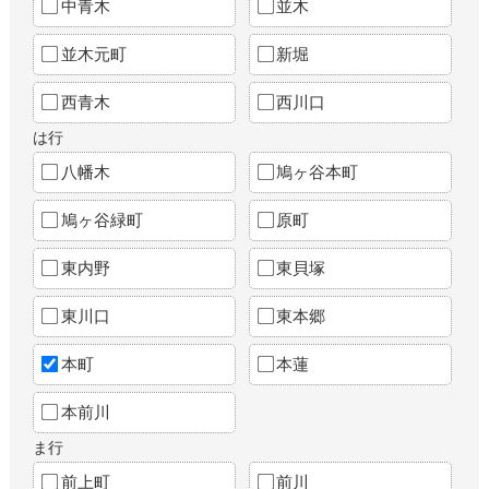
中青木
並木
並木元町
新堀
西青木
西川口
は行
八幡木
鳩ヶ谷本町
鳩ヶ谷緑町
原町
東内野
東貝塚
東川口
東本郷
本町
本蓮
本前川
ま行
前上町
前川