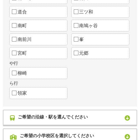
道合
三ツ和
南町
南鳩ヶ谷
南前川
峯
宮町
元郷
や行
柳崎
ら行
領家
ご希望の沿線・駅を選んでください
ご希望の小学校区を選択してください