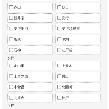
赤山
朝日
新井宿
安行
安行出羽
安行領根岸
飯塚
伊刈
石神
江戸袋
か行
金山町
上青木
上青木西
川口
木曽呂
北園町
北原台
神戸
さ行