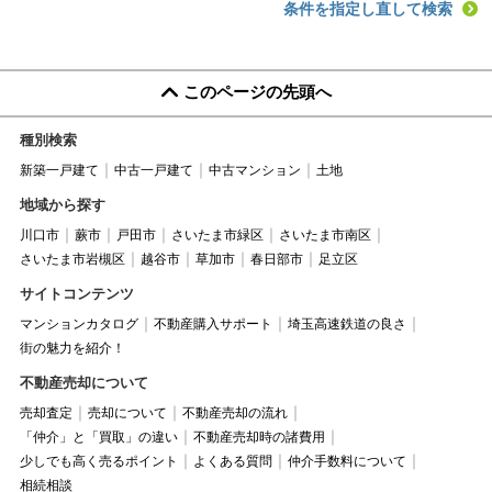
条件を指定し直して検索
このページの先頭へ
種別検索
新築一戸建て
中古一戸建て
中古マンション
土地
地域から探す
川口市
蕨市
戸田市
さいたま市緑区
さいたま市南区
さいたま市岩槻区
越谷市
草加市
春日部市
足立区
サイトコンテンツ
マンションカタログ
不動産購入サポート
埼玉高速鉄道の良さ
街の魅力を紹介！
不動産売却について
売却査定
売却について
不動産売却の流れ
「仲介」と「買取」の違い
不動産売却時の諸費用
少しでも高く売るポイント
よくある質問
仲介手数料について
相続相談