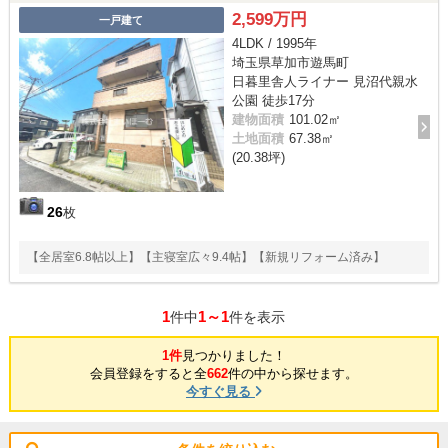
2,599万円
一戸建て
4LDK / 1995年
埼玉県草加市遊馬町
日暮里舎人ライナー 見沼代親水
公園 徒歩17分
建物面積
101.02㎡
土地面積
67.38㎡
(20.38坪)
26
枚
【全居室6.8帖以上】【主寝室広々9.4帖】【新規リフォーム済み】
1
1～1
件中
件を表示
1件
見つかりました！
会員登録をすると全
662
件の中から探せます。
今すぐ見る