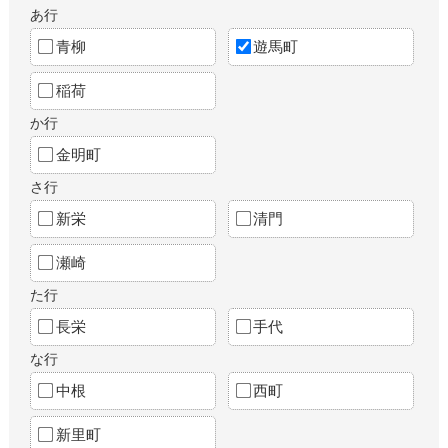
あ行
青柳
遊馬町
稲荷
か行
金明町
さ行
新栄
清門
瀬崎
た行
長栄
手代
な行
中根
西町
新里町