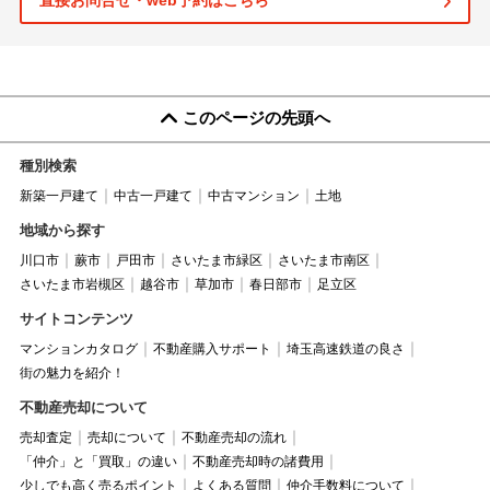
直接お問合せ・web予約はこちら
このページの先頭へ
種別検索
新築一戸建て
中古一戸建て
中古マンション
土地
地域から探す
川口市
蕨市
戸田市
さいたま市緑区
さいたま市南区
さいたま市岩槻区
越谷市
草加市
春日部市
足立区
サイトコンテンツ
マンションカタログ
不動産購入サポート
埼玉高速鉄道の良さ
街の魅力を紹介！
不動産売却について
売却査定
売却について
不動産売却の流れ
「仲介」と「買取」の違い
不動産売却時の諸費用
少しでも高く売るポイント
よくある質問
仲介手数料について