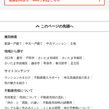
直接お問合せ・web予約はこちら
このページの先頭へ
種別検索
新築一戸建て
中古一戸建て
中古マンション
土地
地域から探す
川口市
蕨市
戸田市
さいたま市緑区
さいたま市南区
さいたま市岩槻区
越谷市
草加市
春日部市
足立区
サイトコンテンツ
マンションカタログ
不動産購入サポート
埼玉高速鉄道の良さ
街の魅力を紹介！
不動産売却について
売却査定
売却について
不動産売却の流れ
「仲介」と「買取」の違い
不動産売却時の諸費用
少しでも高く売るポイント
よくある質問
仲介手数料について