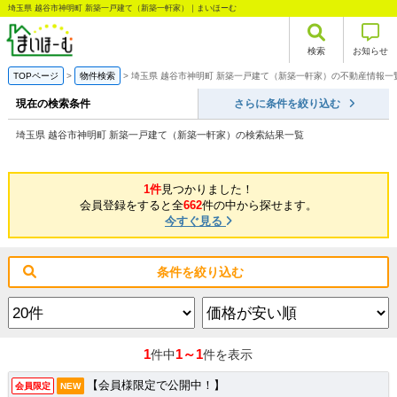
埼玉県 越谷市神明町 新築一戸建て（新築一軒家）｜まいほーむ
検索
お知らせ
TOPページ
物件検索
埼玉県 越谷市神明町 新築一戸建て（新築一軒家）の不動産情報一
現在の検索条件
さらに条件を絞り込む
埼玉県 越谷市神明町 新築一戸建て（新築一軒家）の検索結果一覧
1件
見つかりました！
会員登録をすると全
662
件の中から探せます。
今すぐ見る
条件を絞り込む
1
1～1
件中
件を表示
【会員様限定で公開中！】
会員限定
NEW