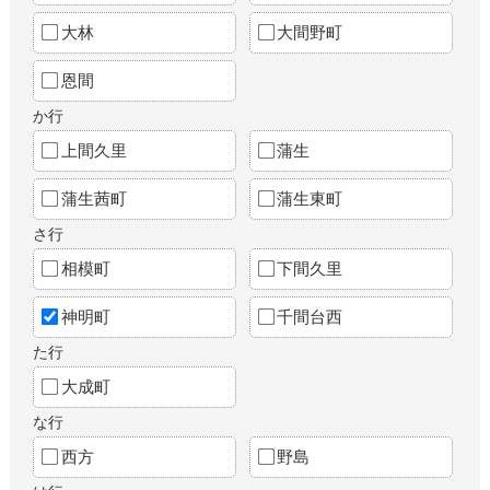
大林
大間野町
恩間
か行
上間久里
蒲生
蒲生茜町
蒲生東町
さ行
相模町
下間久里
神明町
千間台西
た行
大成町
な行
西方
野島