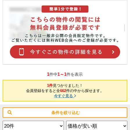
1
1～1
件中
件を表示
1件
見つかりました！
会員登録をすると全
662
件の中から探せます。
今すぐ見る
条件を絞り込む