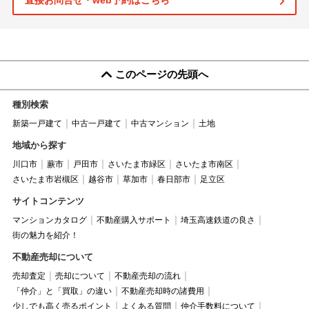
直接お問合せ・web予約はこちら
このページの先頭へ
種別検索
新築一戸建て
中古一戸建て
中古マンション
土地
地域から探す
川口市
蕨市
戸田市
さいたま市緑区
さいたま市南区
さいたま市岩槻区
越谷市
草加市
春日部市
足立区
サイトコンテンツ
マンションカタログ
不動産購入サポート
埼玉高速鉄道の良さ
街の魅力を紹介！
不動産売却について
売却査定
売却について
不動産売却の流れ
「仲介」と「買取」の違い
不動産売却時の諸費用
少しでも高く売るポイント
よくある質問
仲介手数料について