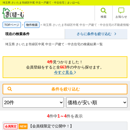
埼玉県 さいたま市緑区中尾 中古一戸建て・中古住宅｜まいほーむ
検索
お知らせ
TOPページ
物件検索
埼玉県 さいたま市緑区中尾 中古一戸建て・中古住宅の不動産情報
現在の検索条件
さらに条件を絞り込む
埼玉県 さいたま市緑区中尾 中古一戸建て・中古住宅の検索結果一覧
4件
見つかりました！
会員登録をすると全
663
件の中から探せます。
今すぐ見る
条件を絞り込む
4
1～4
件中
件を表示
【会員様限定で公開中！】
会員限定
NEW