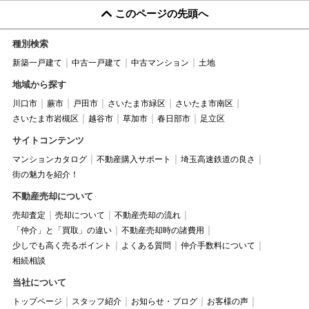
このページの先頭へ
種別検索
新築一戸建て
中古一戸建て
中古マンション
土地
地域から探す
川口市
蕨市
戸田市
さいたま市緑区
さいたま市南区
さいたま市岩槻区
越谷市
草加市
春日部市
足立区
サイトコンテンツ
マンションカタログ
不動産購入サポート
埼玉高速鉄道の良さ
街の魅力を紹介！
不動産売却について
売却査定
売却について
不動産売却の流れ
「仲介」と「買取」の違い
不動産売却時の諸費用
少しでも高く売るポイント
よくある質問
仲介手数料について
相続相談
当社について
トップページ
スタッフ紹介
お知らせ・ブログ
お客様の声