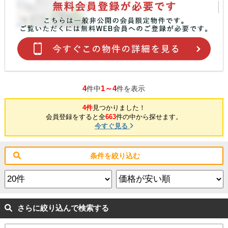
4
1～4
件中
件を表示
4件
見つかりました！
会員登録をすると全
663
件の中から探せます。
今すぐ見る
条件を絞り込む
さらに絞り込んで検索する