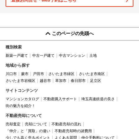
直接お問合せ・web予約はこちら
このページの先頭へ
種別検索
新築一戸建て
中古一戸建て
中古マンション
土地
地域から探す
川口市
蕨市
戸田市
さいたま市緑区
さいたま市南区
さいたま市岩槻区
越谷市
草加市
春日部市
足立区
サイトコンテンツ
マンションカタログ
不動産購入サポート
埼玉高速鉄道の良さ
街の魅力を紹介！
不動産売却について
売却査定
売却について
不動産売却の流れ
「仲介」と「買取」の違い
不動産売却時の諸費用
少しでも高く売るポイント
よくある質問
仲介手数料について