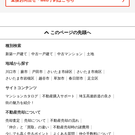
直接お問合せ・web予約はこちら
このページの先頭へ
種別検索
新築一戸建て
中古一戸建て
中古マンション
土地
地域から探す
川口市
蕨市
戸田市
さいたま市緑区
さいたま市南区
さいたま市岩槻区
越谷市
草加市
春日部市
足立区
サイトコンテンツ
マンションカタログ
不動産購入サポート
埼玉高速鉄道の良さ
街の魅力を紹介！
不動産売却について
売却査定
売却について
不動産売却の流れ
「仲介」と「買取」の違い
不動産売却時の諸費用
少しでも高く売るポイント
よくある質問
仲介手数料について