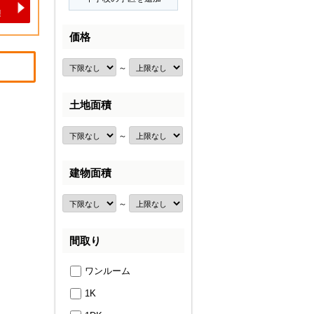
価格
～
土地面積
～
建物面積
～
間取り
ワンルーム
1K