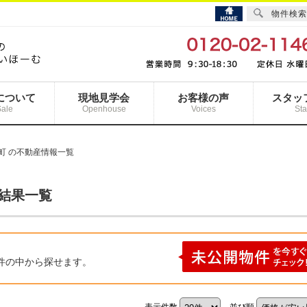
物件検索
について
現地見学会
お客様の声
スタッ
Sale
Openhouse
Voices
Sta
町 の不動産情報一覧
索結果一覧
件の中から探せます。
表示件数
並び順