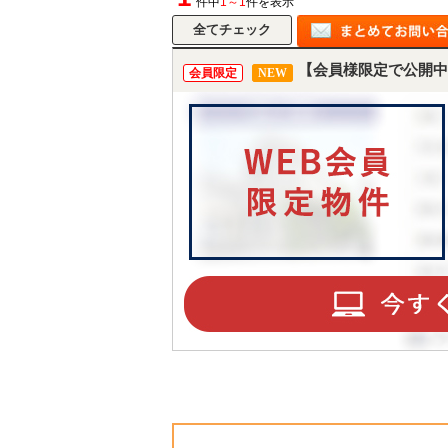
件中
1～1
件を表示
【会員様限定で公開中
会員限定
NEW