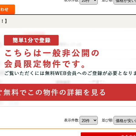
！】
表示件数
並び順