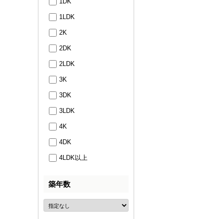
1DK
1LDK
2K
2DK
2LDK
3K
3DK
3LDK
4K
4DK
4LDK以上
築年数