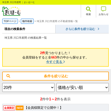
埼玉県 川口市差間 ｜まいほーむ
検索
お知らせ
TOPページ
物件検索
埼玉県 川口市差間 の不動産情報一覧
現在の検索条件
さらに条件を絞り込む
埼玉県 川口市差間 の検索結果一覧
2件
見つかりました！
会員登録をすると全
663
件の中から探せます。
今すぐ見る
条件を絞り込む
2
1～2
件中
件を表示
【会員様限定で公開中！】
会員限定
NEW