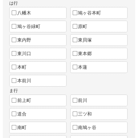
は行
八幡木
鳩ヶ谷本町
鳩ヶ谷緑町
原町
東内野
東貝塚
東川口
東本郷
本町
本蓮
本前川
ま行
前上町
前川
道合
三ツ和
南町
南鳩ヶ谷