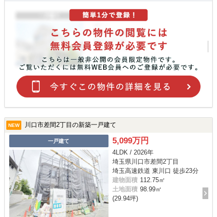
川口市差間2丁目の新築一戸建て
NEW
5,099万円
一戸建て
4LDK / 2026年
埼玉県川口市差間2丁目
埼玉高速鉄道 東川口 徒歩23分
建物面積
112.75㎡
土地面積
98.99㎡
(29.94坪)