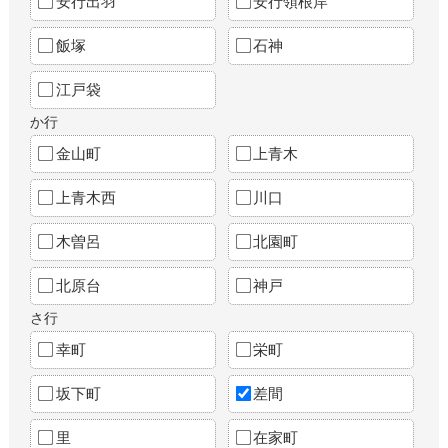
安行出羽
安行領根岸
飯塚
石神
江戸袋
か行
金山町
上青木
上青木西
川口
木曽呂
北園町
北原台
神戸
さ行
幸町
栄町
坂下町
差間
里
在家町