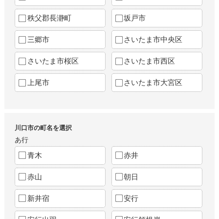
秩父郡長瀞町
坂戸市
三郷市
さいたま市中央区
さいたま市桜区
さいたま市西区
上尾市
さいたま市大宮区
川口市の町名を選択
あ行
青木
赤井
赤山
朝日
新井宿
安行