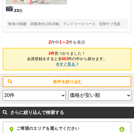
23
枚
角地×2階建 床暖房付LDK20帖 ランドリースペース 玄関サブ洗面
2
1～2
件中
件を表示
2件
見つかりました！
会員登録をすると全
663
件の中から探せます。
今すぐ見る
条件を絞り込む
さらに絞り込んで検索する
ご希望のエリアを選んでください