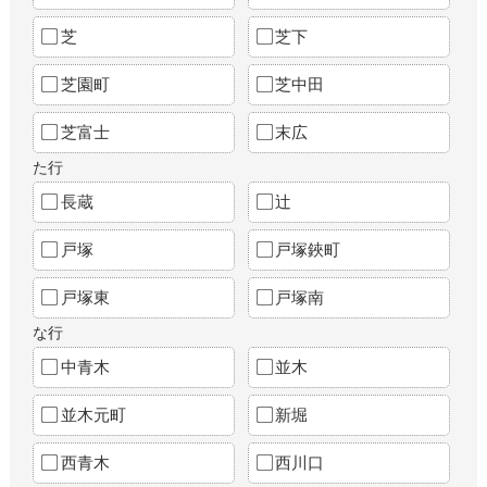
芝
芝下
芝園町
芝中田
芝富士
末広
た行
長蔵
辻
戸塚
戸塚鋏町
戸塚東
戸塚南
な行
中青木
並木
並木元町
新堀
西青木
西川口