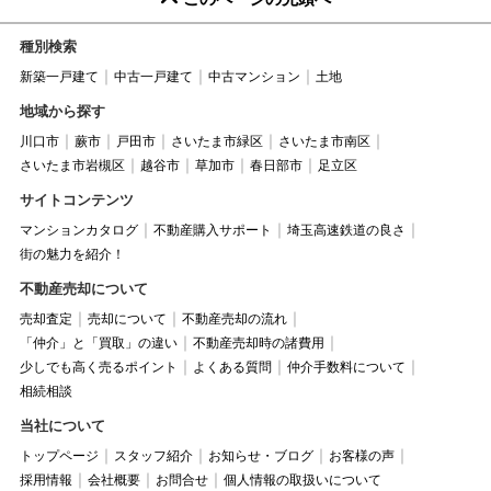
種別検索
新築一戸建て
中古一戸建て
中古マンション
土地
地域から探す
川口市
蕨市
戸田市
さいたま市緑区
さいたま市南区
さいたま市岩槻区
越谷市
草加市
春日部市
足立区
サイトコンテンツ
マンションカタログ
不動産購入サポート
埼玉高速鉄道の良さ
街の魅力を紹介！
不動産売却について
売却査定
売却について
不動産売却の流れ
「仲介」と「買取」の違い
不動産売却時の諸費用
少しでも高く売るポイント
よくある質問
仲介手数料について
相続相談
当社について
トップページ
スタッフ紹介
お知らせ・ブログ
お客様の声
採用情報
会社概要
お問合せ
個人情報の取扱いについて