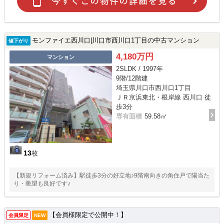
モンファイエ西川口|川口市西川口1丁目の中古マンション
値下がり
4,180万円
マンション
2SLDK / 1997年
9階/12階建
埼玉県川口市西川口1丁目
ＪＲ京浜東北・根岸線 西川口 徒
歩3分
専有面積
59.58㎡
13
枚
【新規リフォーム済み】駅徒歩3分の好立地♪9階南向きの角住戸で陽当た
り・眺望も良好です♪
【会員様限定で公開中！】
会員限定
NEW