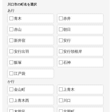
川口市の町名を選択
あ行
青木
赤井
赤山
朝日
新井宿
安行
安行出羽
安行領根岸
飯塚
石神
江戸袋
か行
金山町
上青木
上青木西
川口
木曽呂
北園町