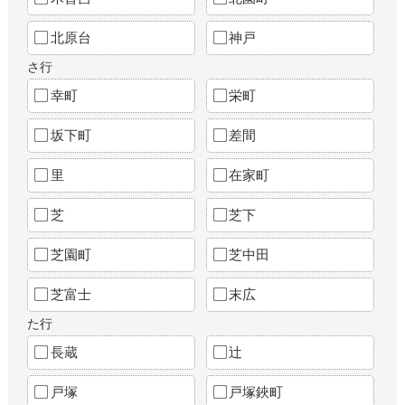
北原台
神戸
さ行
幸町
栄町
坂下町
差間
里
在家町
芝
芝下
芝園町
芝中田
芝富士
末広
た行
長蔵
辻
戸塚
戸塚鋏町