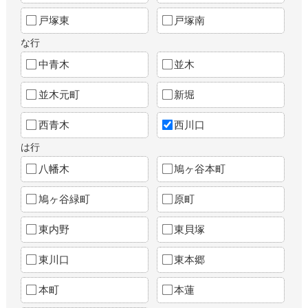
戸塚東
戸塚南
な行
中青木
並木
並木元町
新堀
西青木
西川口
は行
八幡木
鳩ヶ谷本町
鳩ヶ谷緑町
原町
東内野
東貝塚
東川口
東本郷
本町
本蓮