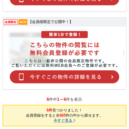
【会員様限定で公開中！】
会員限定
NEW
6
1～6
件中
件を表示
6件
見つかりました！
会員登録をすると全
665
件の中から探せます。
今すぐ見る