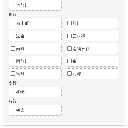
本前川
ま行
前上町
前川
道合
三ツ和
南町
南鳩ヶ谷
南前川
峯
宮町
元郷
や行
柳崎
ら行
領家