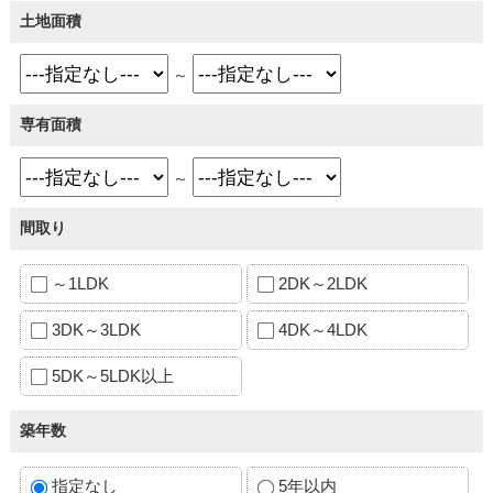
土地面積
～
専有面積
～
間取り
～1LDK
2DK～2LDK
3DK～3LDK
4DK～4LDK
5DK～5LDK以上
築年数
指定なし
5年以内