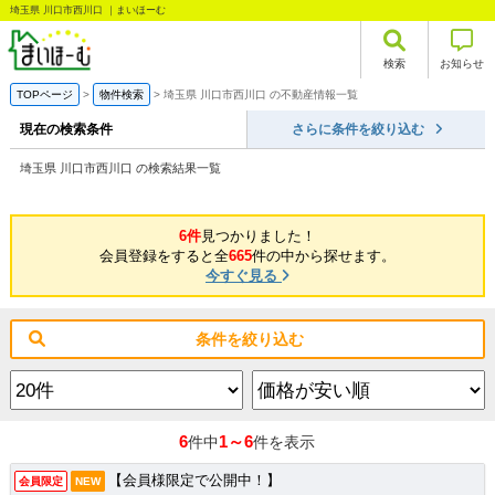
埼玉県 川口市西川口 ｜まいほーむ
検索
お知らせ
TOPページ
物件検索
埼玉県 川口市西川口 の不動産情報一覧
現在の検索条件
さらに条件を絞り込む
埼玉県 川口市西川口 の検索結果一覧
6件
見つかりました！
会員登録をすると全
665
件の中から探せます。
今すぐ見る
条件を絞り込む
6
1～6
件中
件を表示
【会員様限定で公開中！】
会員限定
NEW