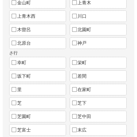
金山町
上青木
上青木西
川口
木曽呂
北園町
北原台
神戸
さ行
幸町
栄町
坂下町
差間
里
在家町
芝
芝下
芝園町
芝中田
芝富士
末広