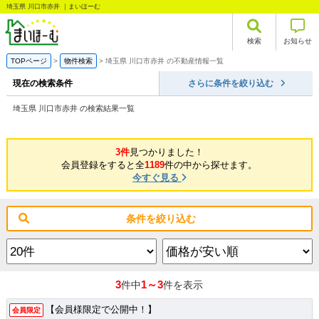
埼玉県 川口市赤井 ｜まいほーむ
検索
お知らせ
TOPページ
物件検索
埼玉県 川口市赤井 の不動産情報一覧
現在の検索条件
さらに条件を絞り込む
埼玉県 川口市赤井 の検索結果一覧
3件
見つかりました！
会員登録をすると全
1189
件の中から探せます。
今すぐ見る
条件を絞り込む
3
1～3
件中
件を表示
【会員様限定で公開中！】
会員限定