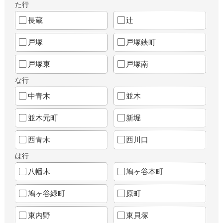
た行
長蔵
辻
戸塚
戸塚鋏町
戸塚東
戸塚南
な行
中青木
並木
並木元町
新堀
西青木
西川口
は行
八幡木
鳩ヶ谷本町
鳩ヶ谷緑町
原町
東内野
東貝塚