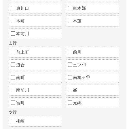
東川口
東本郷
本町
本蓮
本前川
ま行
前上町
前川
道合
三ツ和
南町
南鳩ヶ谷
南前川
峯
宮町
元郷
や行
柳崎