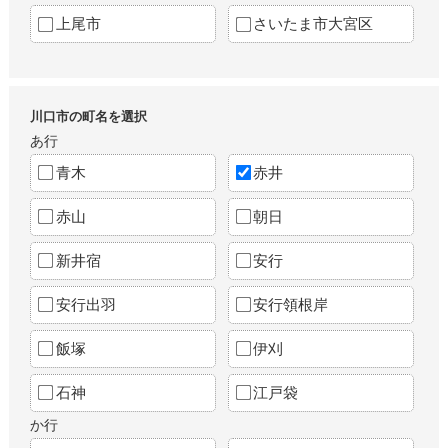
上尾市
さいたま市大宮区
川口市の町名を選択
あ行
青木
赤井
赤山
朝日
新井宿
安行
安行出羽
安行領根岸
飯塚
伊刈
石神
江戸袋
か行