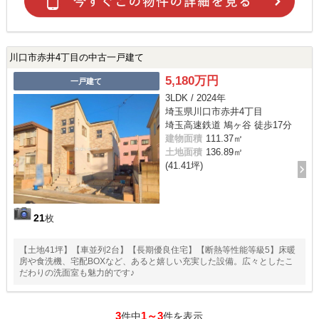
川口市赤井4丁目の中古一戸建て
5,180万円
一戸建て
3LDK / 2024年
埼玉県川口市赤井4丁目
埼玉高速鉄道 鳩ヶ谷 徒歩17分
建物面積
111.37㎡
土地面積
136.89㎡
(41.41坪)
21
枚
【土地41坪】【車並列2台】【長期優良住宅】【断熱等性能等級5】床暖
房や食洗機、宅配BOXなど、あると嬉しい充実した設備。広々としたこ
だわりの洗面室も魅力的です♪
3
1～3
件中
件を表示