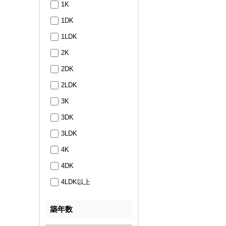
1K
1DK
1LDK
2K
2DK
2LDK
3K
3DK
3LDK
4K
4DK
4LDK以上
築年数