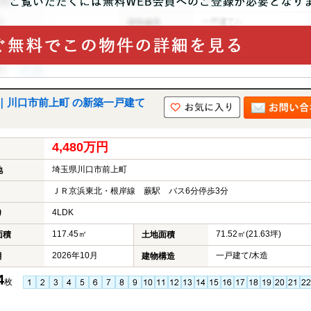
｜川口市前上町 の新築一戸建て
4,480万円
埼玉県川口市前上町
地
ＪＲ京浜東北・根岸線 蕨駅 バス6分停歩3分
4LDK
り
117.45㎡
71.52㎡(21.63坪)
面積
土地面積
2026年10月
一戸建て/木造
月
建物構造
4
枚