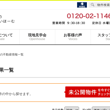
物件検索
について
現地見学会
お客様の声
スタッ
Sale
Openhouse
Voices
Sta
 の不動産情報一覧
結果一覧
件の中から探せます。
表示件数
並び順