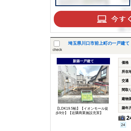
埼玉県川口市前上町の一戸建て
check
新築一戸建て
価格
所在
交通
間取
建物
築年
【LDK19.5帖】【イオンモール徒
歩9分】【近隣商業施設充実】
2