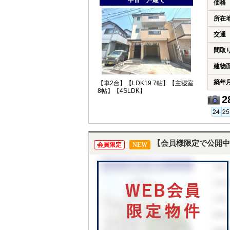
中古一戸建て
価格
所在
交通
間取
建物
築年
【車2台】【LDK19.7帖】【主寝室
8帖】【4SLDK】
2
【会員様限定で公開中
会員限定
NEW