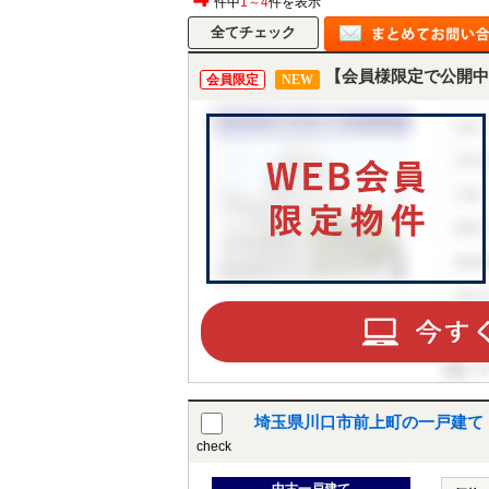
件中
1～4
件を表示
【会員様限定で公開中
会員限定
NEW
埼玉県川口市前上町の一戸建て
check