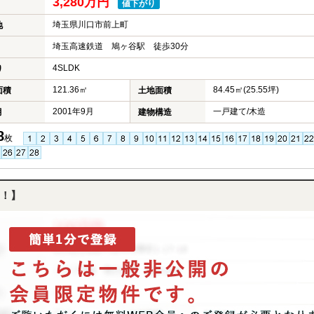
3,280万円
値下がり
埼玉県川口市前上町
地
埼玉高速鉄道 鳩ヶ谷駅 徒歩30分
4SLDK
り
121.36㎡
84.45㎡(25.55坪)
面積
土地面積
2001年9月
一戸建て/木造
月
建物構造
8
枚
！】