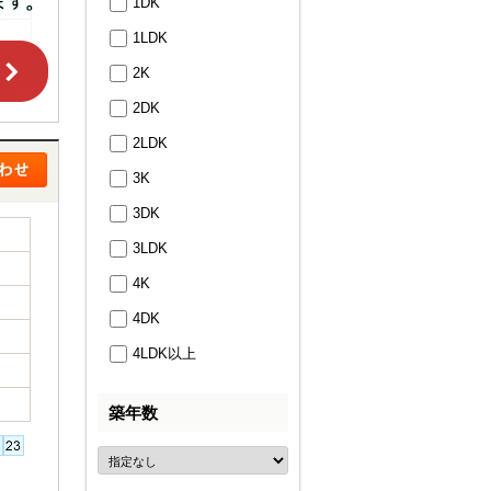
1DK
1LDK
2K
2DK
2LDK
3K
3DK
3LDK
4K
4DK
4LDK以上
築年数