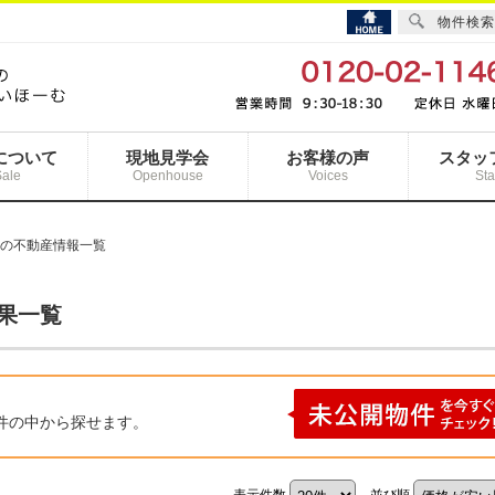
物件検索
について
現地見学会
お客様の声
スタッ
Sale
Openhouse
Voices
Sta
 の不動産情報一覧
結果一覧
件の中から探せます。
表示件数
並び順