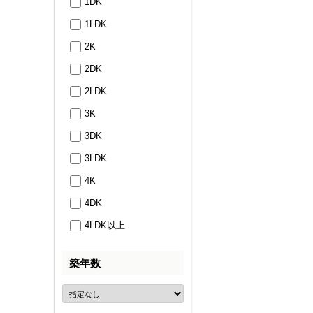
1DK
1LDK
2K
2DK
2LDK
3K
3DK
3LDK
4K
4DK
4LDK以上
築年数