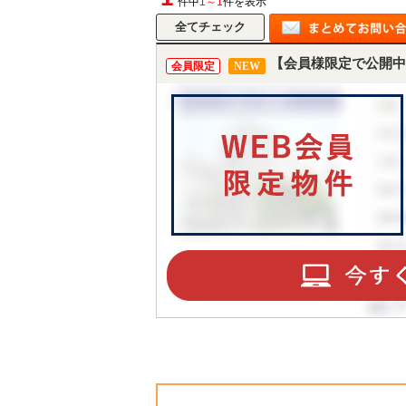
件中
1～1
件を表示
【会員様限定で公開中
会員限定
NEW