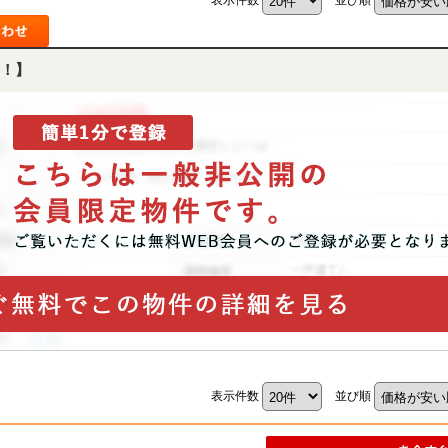
！】
表示件数
並び順