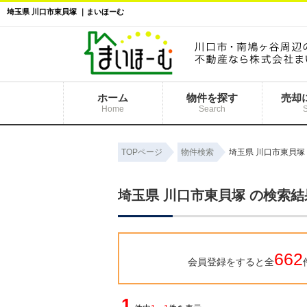
埼玉県 川口市東貝塚 ｜まいほーむ
ホーム
物件を探す
売却
Home
Search
TOPページ
物件検索
埼玉県 川口市東貝塚
埼玉県 川口市東貝塚 の検索
662
会員登録をすると全
1