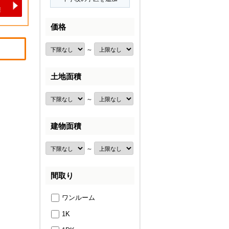
価格
～
土地面積
～
建物面積
～
間取り
ワンルーム
1K