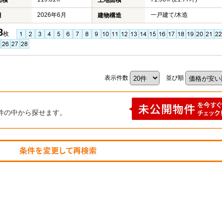
面積
土地面積
2026年6月
一戸建て/木造
月
建物構造
8
枚
表示件数
並び順
件の中から探せます。