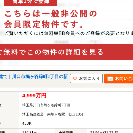
建て｜川口市鳩ヶ谷緑町2丁目の新
4,999万円
埼玉県川口市鳩ヶ谷緑町2丁目
地
埼玉高速鉄道 南鳩ヶ谷駅 徒歩10分
4LDK
り
119.81㎡
71.96㎡(21.77坪)