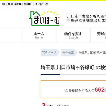
埼玉県 川口市鳩ヶ谷緑町 ｜まいほーむ
ホーム
物件を探す
売却
Home
Search
TOPページ
物件検索
埼玉県 川口市鳩ヶ谷
埼玉県 川口市鳩ヶ谷緑町 の
662
会員登録をすると全
3