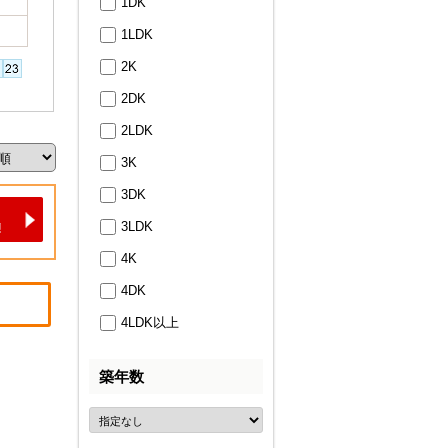
1DK
1LDK
2K
2DK
2LDK
3K
3DK
3LDK
4K
4DK
4LDK以上
築年数