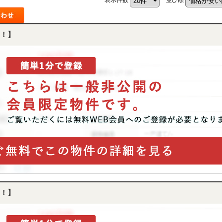
！】
！】