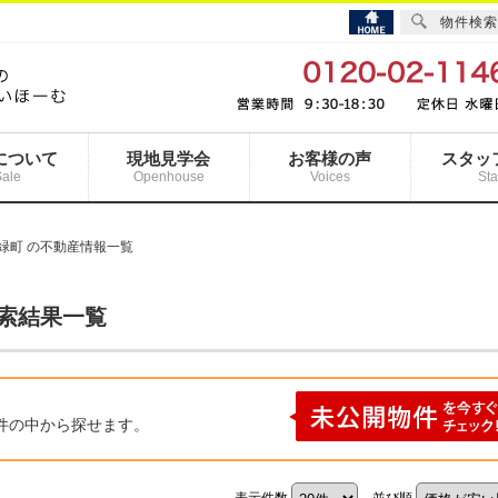
物件検索
について
現地見学会
お客様の声
スタッ
Sale
Openhouse
Voices
Sta
緑町 の不動産情報一覧
検索結果一覧
件の中から探せます。
表示件数
並び順