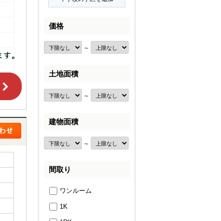
価格
～
土地面積
～
建物面積
～
間取り
ワンルーム
1K