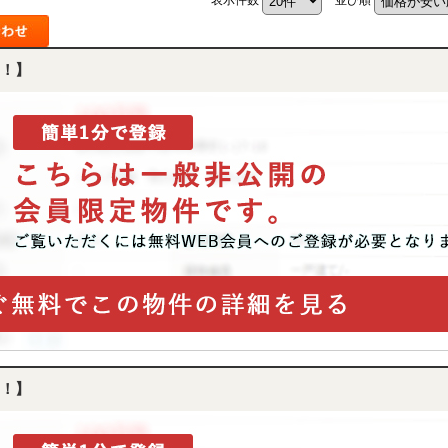
！】
！】