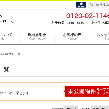
物件検索
について
現地見学会
お客様の声
スタッ
Sale
Openhouse
Voices
Sta
の不動産情報一覧
一覧
件の中から探せます。
表示件数
並び順