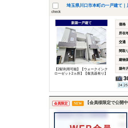
埼玉県川口市本町の一戸建て｜
check
新築一戸建て
価格
所在
交通
間取
建物
築年
【2駅利用可能】【ウォークインク
ローゼット2ヵ所】【食洗器有り】
3
【会員様限定で公開中
会員限定
NEW