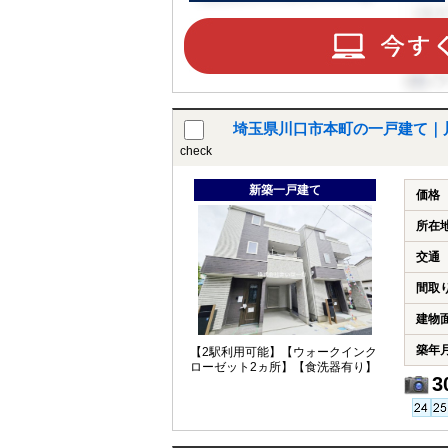
埼玉県川口市本町の一戸建て｜
check
新築一戸建て
価格
所在
交通
間取
建物
築年
【2駅利用可能】【ウォークインク
ローゼット2ヵ所】【食洗器有り】
3