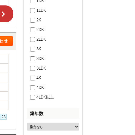
1DK
1LDK
2K
2DK
2LDK
3K
3DK
3LDK
4K
4DK
4LDK以上
築年数