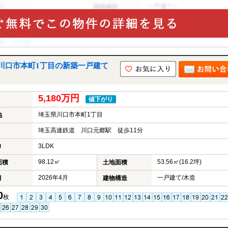
川口市本町1丁目の新築一戸建て
5,180万円
値下がり
埼玉県川口市本町1丁目
地
埼玉高速鉄道 川口元郷駅 徒歩11分
3LDK
り
98.12㎡
53.56㎡(16.2坪)
面積
土地面積
2026年4月
一戸建て/木造
月
建物構造
0
枚