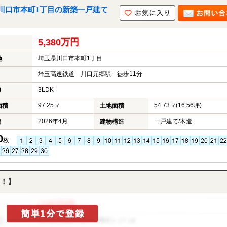
川口市本町1丁目の新築一戸建て
5,380万円
埼玉県川口市本町1丁目
地
埼玉高速鉄道 川口元郷駅 徒歩11分
3LDK
り
97.25㎡
54.73㎡(16.56坪)
面積
土地面積
2026年4月
一戸建て/木造
月
建物構造
0
枚
！】