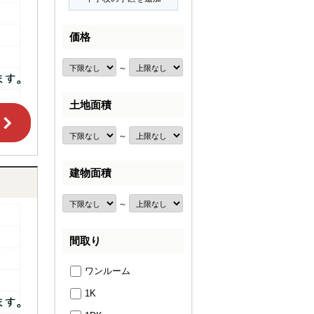
価格
～
土地面積
～
建物面積
～
間取り
ワンルーム
1K