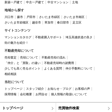
新築一戸建て
中古一戸建て
中古マンション
土地
地域から探す
川口市
蕨市
戸田市
さいたま市緑区
さいたま市南区
さいたま市岩槻区
越谷市
草加市
春日部市
足立区
サイトコンテンツ
マンションカタログ
不動産購入サポート
埼玉高速鉄道の良さ
街の魅力を紹介！
不動産売却について
売却査定
売却について
不動産売却の流れ
「仲介」と「買取」の違い
不動産売却時の諸費用
少しでも高く売るポイント
よくある質問
仲介手数料について
相続相談
当社について
トップページ
スタッフ紹介
お知らせ・ブログ
お客様の声
採用情報
会社概要
お問合せ
個人情報の取扱いについて
トップページ
売買物件検索