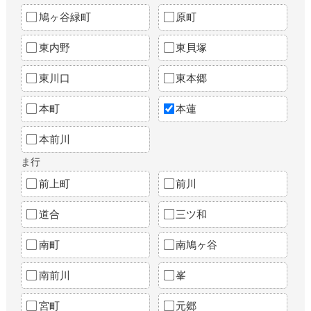
鳩ヶ谷緑町
原町
東内野
東貝塚
東川口
東本郷
本町
本蓮
本前川
ま行
前上町
前川
道合
三ツ和
南町
南鳩ヶ谷
南前川
峯
宮町
元郷