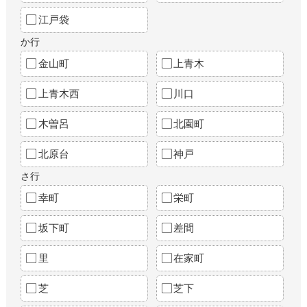
江戸袋
か行
金山町
上青木
上青木西
川口
木曽呂
北園町
北原台
神戸
さ行
幸町
栄町
坂下町
差間
里
在家町
芝
芝下