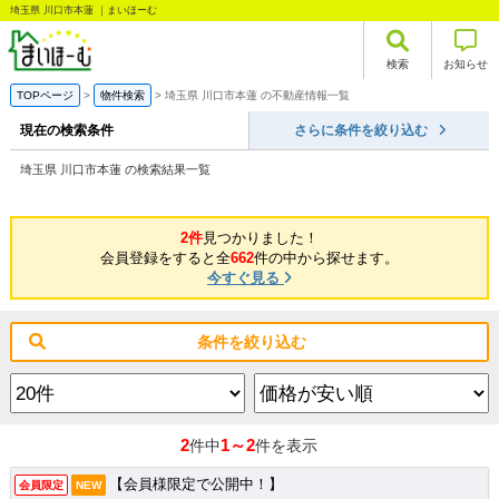
埼玉県 川口市本蓮 ｜まいほーむ
検索
お知らせ
TOPページ
物件検索
埼玉県 川口市本蓮 の不動産情報一覧
現在の検索条件
さらに条件を絞り込む
埼玉県 川口市本蓮 の検索結果一覧
2件
見つかりました！
会員登録をすると全
662
件の中から探せます。
今すぐ見る
条件を絞り込む
2
1～2
件中
件を表示
【会員様限定で公開中！】
会員限定
NEW