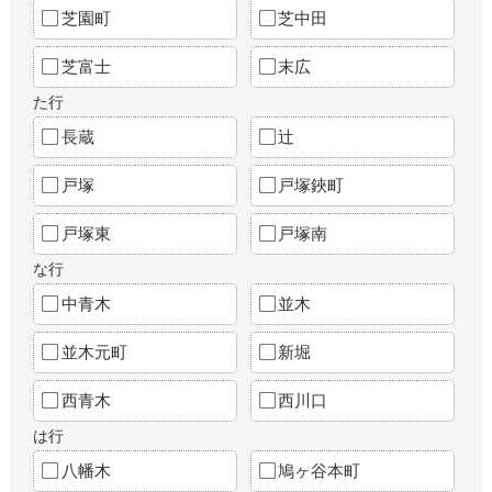
芝園町
芝中田
芝富士
末広
た行
長蔵
辻
戸塚
戸塚鋏町
戸塚東
戸塚南
な行
中青木
並木
並木元町
新堀
西青木
西川口
は行
八幡木
鳩ヶ谷本町