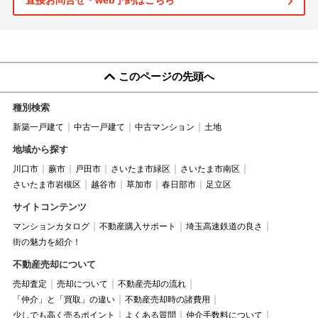
直接お問合せ・web予約はこちら
このページの先頭へ
種別検索
新築一戸建て
中古一戸建て
中古マンション
土地
地域から探す
川口市
蕨市
戸田市
さいたま市緑区
さいたま市南区
さいたま市岩槻区
越谷市
草加市
春日部市
足立区
サイトコンテンツ
マンションカタログ
不動産購入サポート
埼玉高速鉄道の良さ
街の魅力を紹介！
不動産売却について
売却査定
売却について
不動産売却の流れ
「仲介」と「買取」の違い
不動産売却時の諸費用
少しでも高く売るポイント
よくある質問
仲介手数料について