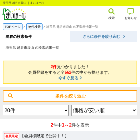
埼玉県 越谷市袋山 ｜まいほーむ
検索
お知らせ
TOPページ
物件検索
埼玉県 越谷市袋山 の不動産情報一覧
現在の検索条件
さらに条件を絞り込む
埼玉県 越谷市袋山 の検索結果一覧
2件
見つかりました！
会員登録をすると全
662
件の中から探せます。
今すぐ見る
条件を絞り込む
2
1～2
件中
件を表示
【会員様限定で公開中！】
会員限定