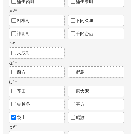
蒲生茜町
蒲生東町
さ行
相模町
下間久里
神明町
千間台西
た行
大成町
な行
西方
野島
は行
花田
東大沢
東越谷
平方
袋山
船渡
ま行