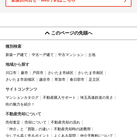
直接お問合せ・web予約はこちら
このページの先頭へ
種別検索
新築一戸建て
中古一戸建て
中古マンション
土地
地域から探す
川口市
蕨市
戸田市
さいたま市緑区
さいたま市南区
さいたま市岩槻区
越谷市
草加市
春日部市
足立区
サイトコンテンツ
マンションカタログ
不動産購入サポート
埼玉高速鉄道の良さ
街の魅力を紹介！
不動産売却について
売却査定
売却について
不動産売却の流れ
「仲介」と「買取」の違い
不動産売却時の諸費用
少しでも高く売るポイント
よくある質問
仲介手数料について