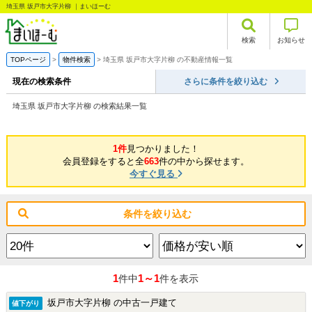
埼玉県 坂戸市大字片柳 ｜まいほーむ
検索
お知らせ
TOPページ
物件検索
埼玉県 坂戸市大字片柳 の不動産情報一覧
現在の検索条件
さらに条件を絞り込む
埼玉県 坂戸市大字片柳 の検索結果一覧
1件
見つかりました！
会員登録をすると全
663
件の中から探せます。
今すぐ見る
条件を絞り込む
1
1～1
件中
件を表示
坂戸市大字片柳 の中古一戸建て
値下がり