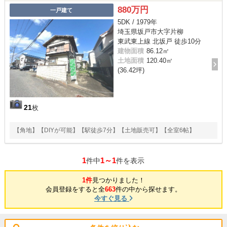
880万円
一戸建て
5DK / 1979年
埼玉県坂戸市大字片柳
東武東上線 北坂戸 徒歩10分
建物面積
86.12㎡
土地面積
120.40㎡
(36.42坪)
21
枚
【角地】【DIYが可能】【駅徒歩7分】【土地販売可】【全室6帖】
1
1～1
件中
件を表示
1件
見つかりました！
会員登録をすると全
663
件の中から探せます。
今すぐ見る