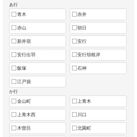
あ行
青木
赤井
赤山
朝日
新井宿
安行
安行出羽
安行領根岸
飯塚
石神
江戸袋
か行
金山町
上青木
上青木西
川口
木曽呂
北園町