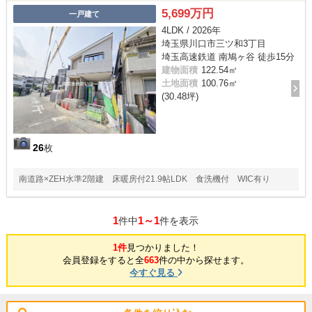
5,699万円
一戸建て
4LDK / 2026年
埼玉県川口市三ツ和3丁目
埼玉高速鉄道 南鳩ヶ谷 徒歩15分
建物面積
122.54㎡
土地面積
100.76㎡
(30.48坪)
26
枚
南道路×ZEH水準2階建 床暖房付21.9帖LDK 食洗機付 WIC有り
1
1～1
件中
件を表示
1件
見つかりました！
会員登録をすると全
663
件の中から探せます。
今すぐ見る