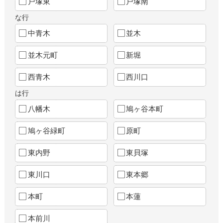
戸塚東
戸塚南
な行
中青木
並木
並木元町
新堀
西青木
西川口
は行
八幡木
鳩ヶ谷本町
鳩ヶ谷緑町
原町
東内野
東貝塚
東川口
東本郷
本町
本蓮
本前川