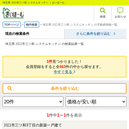
埼玉県 川口市三ツ和 システムキッチン ｜まいほーむ
検索
お知らせ
TOPページ
物件検索
埼玉県 川口市三ツ和 システムキッチン の不動産情報一覧
現在の検索条件
さらに条件を絞り込む
埼玉県 川口市三ツ和 システムキッチン の検索結果一覧
1件
見つかりました！
会員登録をすると全
663
件の中から探せます。
今すぐ見る
条件を絞り込む
1
1～1
件中
件を表示
川口市三ツ和3丁目の新築一戸建て