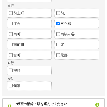
ま行
前上町
前川
道合
三ツ和
南町
南鳩ヶ谷
南前川
峯
宮町
元郷
や行
柳崎
ら行
領家
ご希望の沿線・駅を選んでください