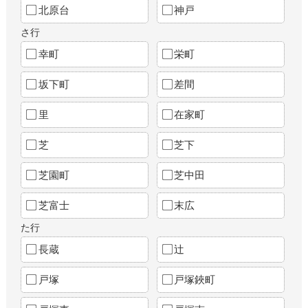
北原台
神戸
さ行
幸町
栄町
坂下町
差間
里
在家町
芝
芝下
芝園町
芝中田
芝富士
末広
た行
長蔵
辻
戸塚
戸塚鋏町