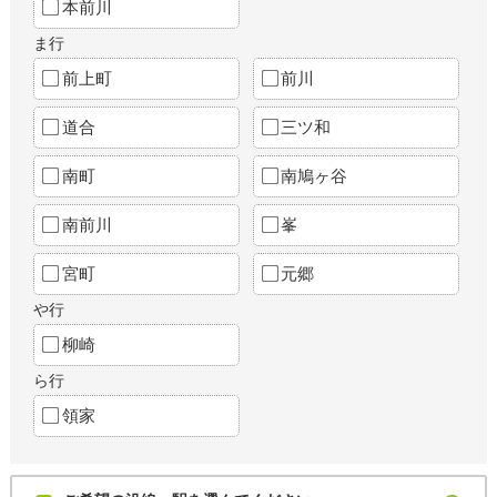
本前川
ま行
前上町
前川
道合
三ツ和
南町
南鳩ヶ谷
南前川
峯
宮町
元郷
や行
柳崎
ら行
領家