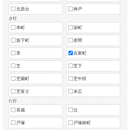
北原台
神戸
さ行
幸町
栄町
坂下町
差間
里
在家町
芝
芝下
芝園町
芝中田
芝富士
末広
た行
長蔵
辻
戸塚
戸塚鋏町