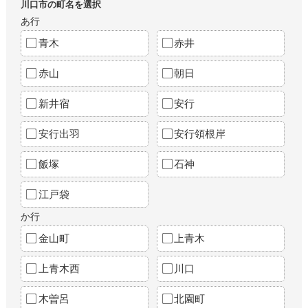
川口市の町名を選択
あ行
青木
赤井
赤山
朝日
新井宿
安行
安行出羽
安行領根岸
飯塚
石神
江戸袋
か行
金山町
上青木
上青木西
川口
木曽呂
北園町