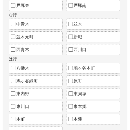
戸塚東
戸塚南
な行
中青木
並木
並木元町
新堀
西青木
西川口
は行
八幡木
鳩ヶ谷本町
鳩ヶ谷緑町
原町
東内野
東貝塚
東川口
東本郷
本町
本蓮