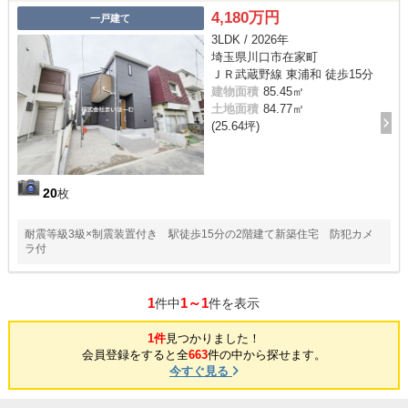
4,180万円
一戸建て
3LDK / 2026年
埼玉県川口市在家町
ＪＲ武蔵野線 東浦和 徒歩15分
建物面積
85.45㎡
土地面積
84.77㎡
(25.64坪)
20
枚
耐震等級3級×制震装置付き 駅徒歩15分の2階建て新築住宅 防犯カメ
ラ付
1
1～1
件中
件を表示
1件
見つかりました！
会員登録をすると全
663
件の中から探せます。
今すぐ見る