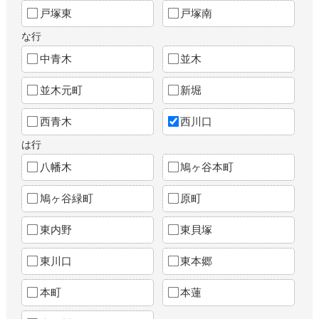
戸塚東
戸塚南
な行
中青木
並木
並木元町
新堀
西青木
西川口
は行
八幡木
鳩ヶ谷本町
鳩ヶ谷緑町
原町
東内野
東貝塚
東川口
東本郷
本町
本蓮