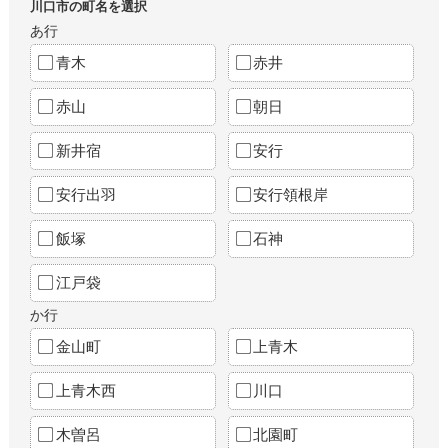
川口市の町名を選択
あ行
青木
赤井
赤山
朝日
新井宿
安行
安行出羽
安行領根岸
飯塚
石神
江戸袋
か行
金山町
上青木
上青木西
川口
木曽呂
北園町