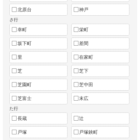
北原台
神戸
さ行
幸町
栄町
坂下町
差間
里
在家町
芝
芝下
芝園町
芝中田
芝富士
末広
た行
長蔵
辻
戸塚
戸塚鋏町