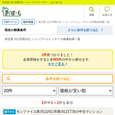
埼玉県 川口市西川口 シャンプードレッサー ｜まいほーむ
検索
お知らせ
TOPページ
物件検索
埼玉県 川口市西川口 シャンプードレッサー の不動産情報一覧
現在の検索条件
さらに条件を絞り込む
埼玉県 川口市西川口 シャンプードレッサー の検索結果一覧
1件
見つかりました！
会員登録をすると全
665
件の中から探せます。
今すぐ見る
条件を絞り込む
1
1～1
件中
件を表示
モンファイエ西川口|川口市西川口1丁目の中古マンション
値下がり