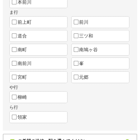
本前川
ま行
前上町
前川
道合
三ツ和
南町
南鳩ヶ谷
南前川
峯
宮町
元郷
や行
柳崎
ら行
領家