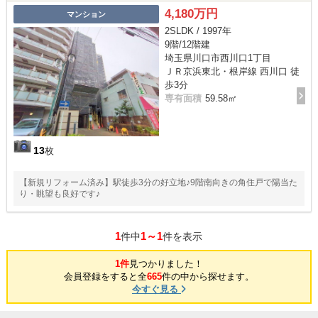
4,180万円
マンション
2SLDK / 1997年
9階/12階建
埼玉県川口市西川口1丁目
ＪＲ京浜東北・根岸線 西川口 徒
歩3分
専有面積
59.58㎡
13
枚
【新規リフォーム済み】駅徒歩3分の好立地♪9階南向きの角住戸で陽当た
り・眺望も良好です♪
1
1～1
件中
件を表示
1件
見つかりました！
会員登録をすると全
665
件の中から探せます。
今すぐ見る