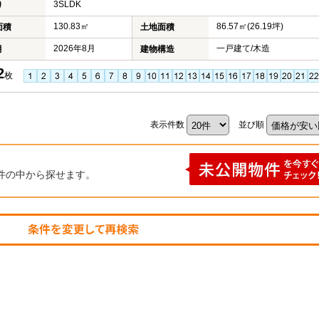
3SLDK
り
130.83㎡
86.57㎡(26.19坪)
面積
土地面積
2026年8月
一戸建て/木造
月
建物構造
2
枚
表示件数
並び順
件の中から探せます。