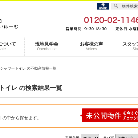
物件検索
について
現地見学会
お客様の声
スタッ
Sale
Openhouse
Voices
Sta
 シャワートイレ の不動産情報一覧
トイレ の検索結果一覧
件の中から探せます。
表示件数
並び順