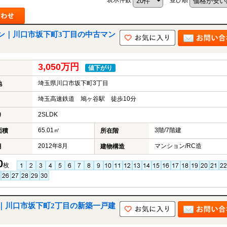
ン｜川口市坂下町3丁目の中古マン
3,050万円
値下がり
埼玉県川口市坂下町3丁目
地
埼玉高速鉄道 鳩ヶ谷駅 徒歩10分
2SLDK
り
65.01㎡
3階/7階建
面積
所在階
2012年8月
マンション/RC造
月
建物構造
0
枚
｜川口市坂下町2丁目の新築一戸建