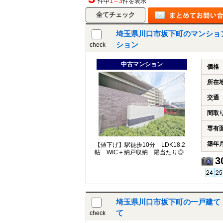
件中
1～3
件を表示
埼玉県川口市坂下町のマンショ
ション
check
中古マンション
価格
所在
交通
間取
専有
築年
【値下げ】駅徒歩10分 LDK18.2
帖 WIC＋納戸収納 陽当たり◎
3
埼玉県川口市坂下町の一戸建て
て
check