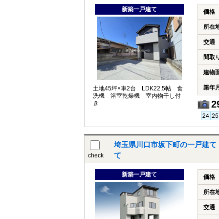
新築一戸建て
価格
所在
交通
間取
建物
築年
土地45坪×車2台 LDK22.5帖 食
洗機 浴室乾燥機 室内物干し付
2
き
埼玉県川口市坂下町の一戸建て
て
check
新築一戸建て
価格
所在
交通