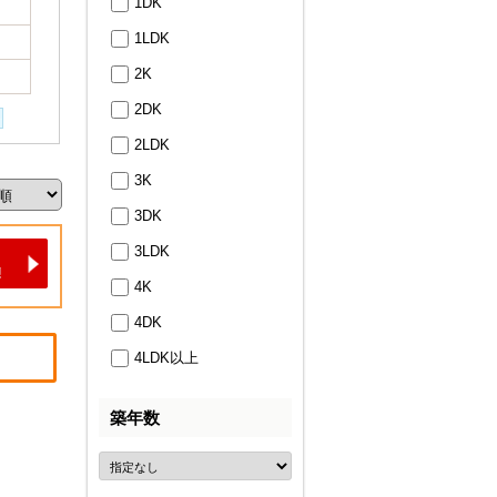
1DK
1LDK
2K
2DK
2LDK
3K
3DK
3LDK
4K
4DK
4LDK以上
築年数