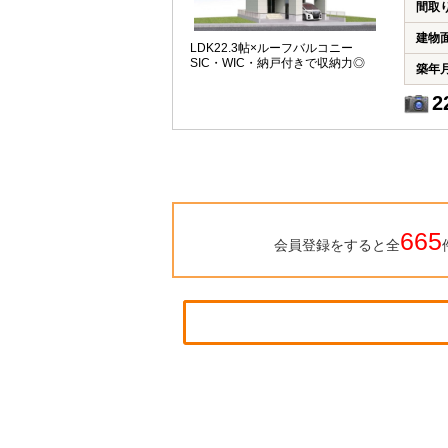
間取
建物
LDK22.3帖×ルーフバルコニー
SIC・WIC・納戸付きで収納力◎
築年
2
665
会員登録をすると全