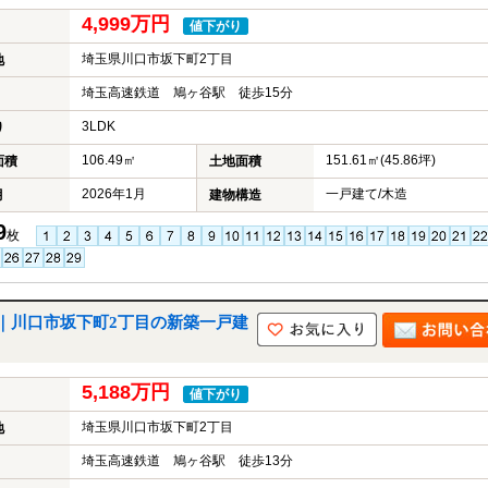
4,999万円
値下がり
埼玉県川口市坂下町2丁目
地
埼玉高速鉄道 鳩ヶ谷駅 徒歩15分
3LDK
り
106.49㎡
151.61㎡(45.86坪)
面積
土地面積
2026年1月
一戸建て/木造
月
建物構造
9
枚
｜川口市坂下町2丁目の新築一戸建
5,188万円
値下がり
埼玉県川口市坂下町2丁目
地
埼玉高速鉄道 鳩ヶ谷駅 徒歩13分