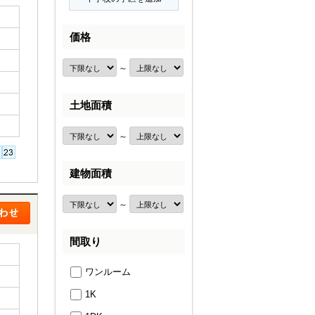
価格
～
土地面積
～
建物面積
～
間取り
ワンルーム
1K