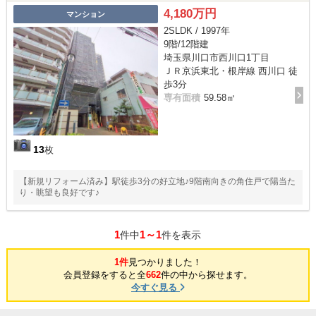
4,180万円
マンション
2SLDK / 1997年
9階/12階建
埼玉県川口市西川口1丁目
ＪＲ京浜東北・根岸線 西川口 徒
歩3分
専有面積
59.58㎡
13
枚
【新規リフォーム済み】駅徒歩3分の好立地♪9階南向きの角住戸で陽当た
り・眺望も良好です♪
1
1～1
件中
件を表示
1件
見つかりました！
会員登録をすると全
662
件の中から探せます。
今すぐ見る