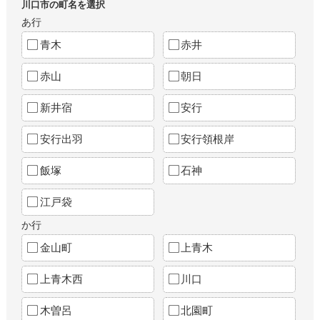
川口市の町名を選択
あ行
青木
赤井
赤山
朝日
新井宿
安行
安行出羽
安行領根岸
飯塚
石神
江戸袋
か行
金山町
上青木
上青木西
川口
木曽呂
北園町