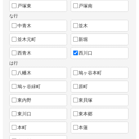
戸塚東
戸塚南
な行
中青木
並木
並木元町
新堀
西青木
西川口
は行
八幡木
鳩ヶ谷本町
鳩ヶ谷緑町
原町
東内野
東貝塚
東川口
東本郷
本町
本蓮