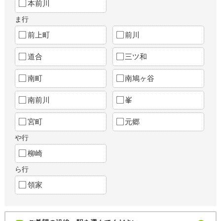
本前川
ま行
前上町
前川
道合
三ツ和
南町
南鳩ヶ谷
南前川
峯
宮町
元郷
や行
柳崎
ら行
領家