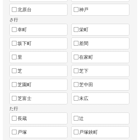
北原台
神戸
さ行
幸町
栄町
坂下町
差間
里
在家町
芝
芝下
芝園町
芝中田
芝富士
末広
た行
長蔵
辻
戸塚
戸塚鋏町