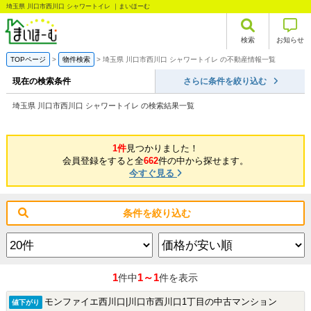
埼玉県 川口市西川口 シャワートイレ ｜まいほーむ
検索
お知らせ
TOPページ
物件検索
埼玉県 川口市西川口 シャワートイレ の不動産情報一覧
現在の検索条件
さらに条件を絞り込む
埼玉県 川口市西川口 シャワートイレ の検索結果一覧
1件
見つかりました！
会員登録をすると全
662
件の中から探せます。
今すぐ見る
条件を絞り込む
1
1～1
件中
件を表示
モンファイエ西川口|川口市西川口1丁目の中古マンション
値下がり