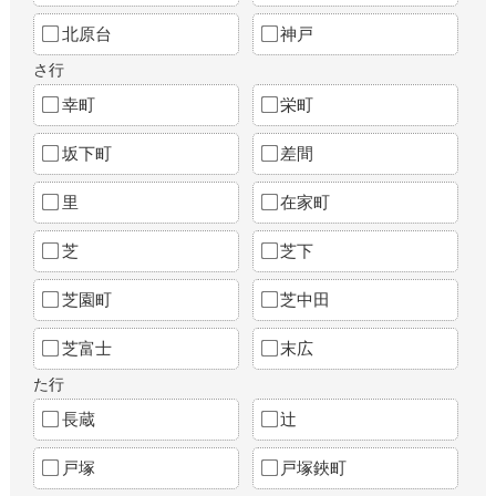
北原台
神戸
さ行
幸町
栄町
坂下町
差間
里
在家町
芝
芝下
芝園町
芝中田
芝富士
末広
た行
長蔵
辻
戸塚
戸塚鋏町