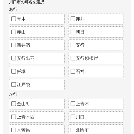
川口市の町名を選択
あ行
青木
赤井
赤山
朝日
新井宿
安行
安行出羽
安行領根岸
飯塚
石神
江戸袋
か行
金山町
上青木
上青木西
川口
木曽呂
北園町