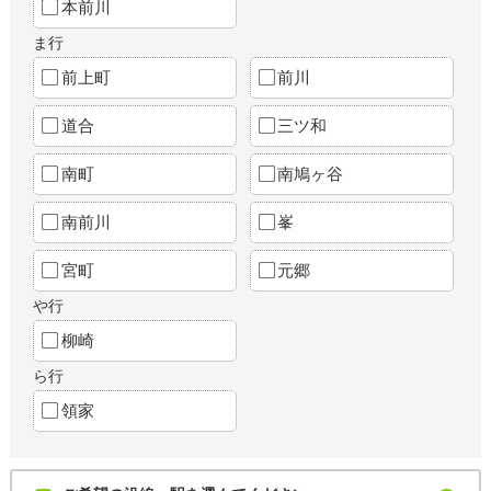
本前川
ま行
前上町
前川
道合
三ツ和
南町
南鳩ヶ谷
南前川
峯
宮町
元郷
や行
柳崎
ら行
領家