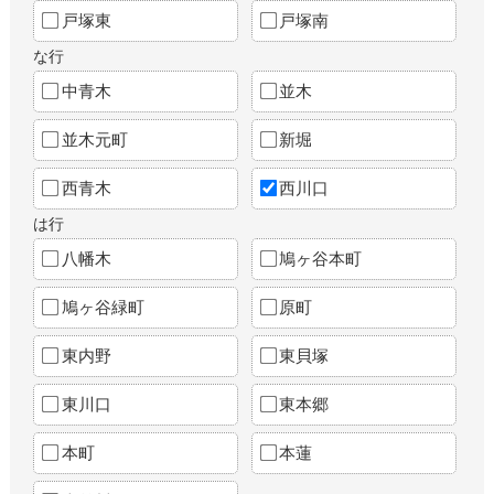
戸塚東
戸塚南
な行
中青木
並木
並木元町
新堀
西青木
西川口
は行
八幡木
鳩ヶ谷本町
鳩ヶ谷緑町
原町
東内野
東貝塚
東川口
東本郷
本町
本蓮