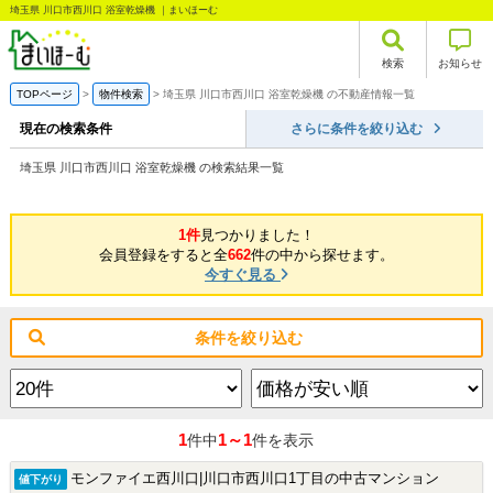
埼玉県 川口市西川口 浴室乾燥機 ｜まいほーむ
検索
お知らせ
TOPページ
物件検索
埼玉県 川口市西川口 浴室乾燥機 の不動産情報一覧
現在の検索条件
さらに条件を絞り込む
埼玉県 川口市西川口 浴室乾燥機 の検索結果一覧
1件
見つかりました！
会員登録をすると全
662
件の中から探せます。
今すぐ見る
条件を絞り込む
1
1～1
件中
件を表示
モンファイエ西川口|川口市西川口1丁目の中古マンション
値下がり