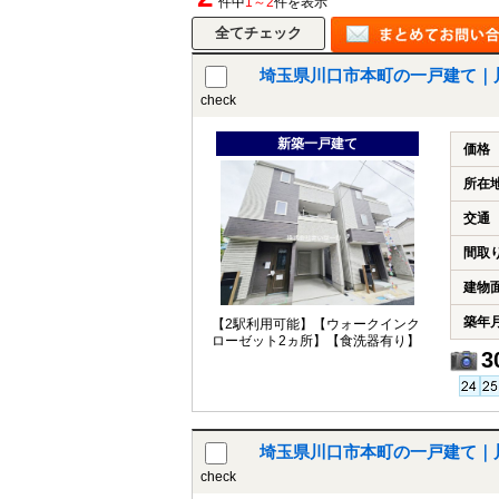
件中
1～2
件を表示
埼玉県川口市本町の一戸建て｜
check
新築一戸建て
価格
所在
交通
間取
建物
築年
【2駅利用可能】【ウォークインク
ローゼット2ヵ所】【食洗器有り】
3
埼玉県川口市本町の一戸建て｜
check