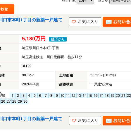
川口市本町1丁目の新築一戸建て
5,180万円
値下がり
埼玉県川口市本町1丁目
地
埼玉高速鉄道 川口元郷駅 徒歩11分
3LDK
り
98.12㎡
53.56㎡(16.2坪)
面積
土地面積
2026年4月
一戸建て/木造
月
建物構造
0
枚
川口市本町1丁目の新築一戸建て