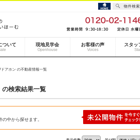
物件検索
について
現地見学会
お客様の声
スタッ
Sale
Openhouse
Voices
Sta
TVドアホン の不動産情報一覧
ン の検索結果一覧
件の中から探せます。
表示件数
並び順