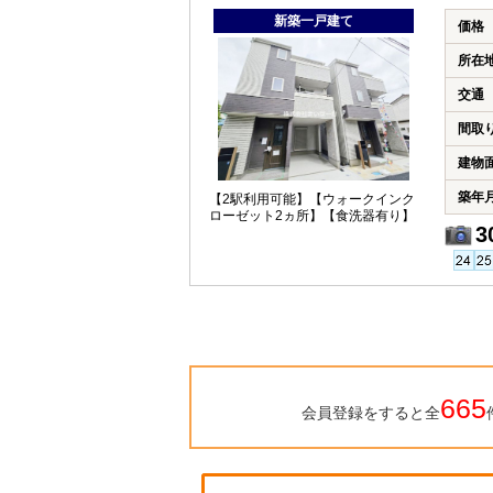
新築一戸建て
価格
所在
交通
間取
建物
築年
【2駅利用可能】【ウォークインク
ローゼット2ヵ所】【食洗器有り】
3
665
会員登録をすると全