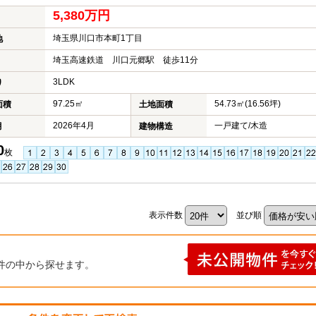
5,380万円
埼玉県川口市本町1丁目
地
埼玉高速鉄道 川口元郷駅 徒歩11分
3LDK
り
97.25㎡
54.73㎡(16.56坪)
面積
土地面積
2026年4月
一戸建て/木造
月
建物構造
0
枚
表示件数
並び順
件の中から探せます。