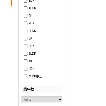
1DK
1LDK
2K
2DK
2LDK
3K
3DK
3LDK
4K
4DK
4LDK以上
築年数