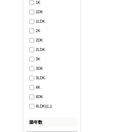
1K
1DK
1LDK
2K
2DK
2LDK
3K
3DK
3LDK
4K
4DK
4LDK以上
築年数