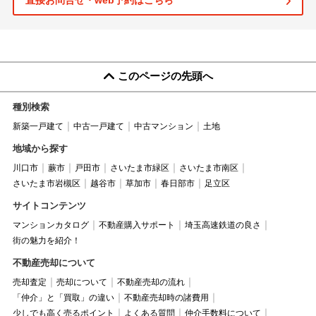
直接お問合せ・web予約はこちら
このページの先頭へ
種別検索
新築一戸建て
中古一戸建て
中古マンション
土地
地域から探す
川口市
蕨市
戸田市
さいたま市緑区
さいたま市南区
さいたま市岩槻区
越谷市
草加市
春日部市
足立区
サイトコンテンツ
マンションカタログ
不動産購入サポート
埼玉高速鉄道の良さ
街の魅力を紹介！
不動産売却について
売却査定
売却について
不動産売却の流れ
「仲介」と「買取」の違い
不動産売却時の諸費用
少しでも高く売るポイント
よくある質問
仲介手数料について