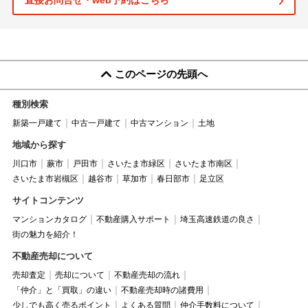
直接お問合せ・web予約はこちら
このページの先頭へ
種別検索
新築一戸建て
中古一戸建て
中古マンション
土地
地域から探す
川口市
蕨市
戸田市
さいたま市緑区
さいたま市南区
さいたま市岩槻区
越谷市
草加市
春日部市
足立区
サイトコンテンツ
マンションカタログ
不動産購入サポート
埼玉高速鉄道の良さ
街の魅力を紹介！
不動産売却について
売却査定
売却について
不動産売却の流れ
「仲介」と「買取」の違い
不動産売却時の諸費用
少しでも高く売るポイント
よくある質問
仲介手数料について