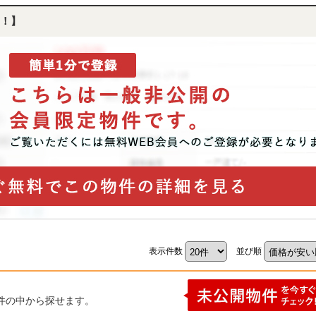
！】
表示件数
並び順
件の中から探せます。