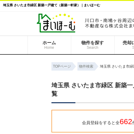
埼玉県 さいたま市緑区 新築一戸建て（新築一軒家）｜まいほーむ
ホーム
物件を探す
売却
Home
Search
TOPページ
物件検索
埼玉県 さいたま市
埼玉県 さいたま市緑区 新築
覧
662
会員登録をすると全