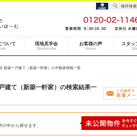
物件検索
について
現地見学会
お客様の声
スタッ
Sale
Openhouse
Voices
Sta
緑区 新築一戸建て（新築一軒家）の不動産情報一覧
一戸建て（新築一軒家）の検索結果一
件の中から探せます。