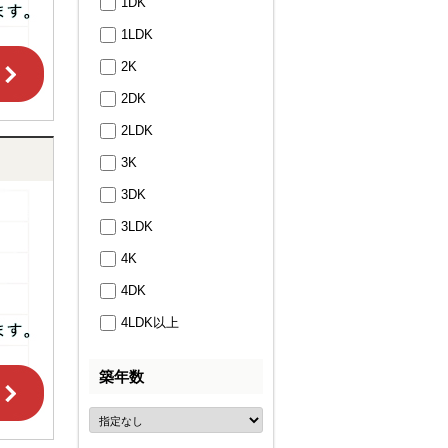
1DK
1LDK
2K
2DK
2LDK
3K
3DK
3LDK
4K
4DK
4LDK以上
築年数