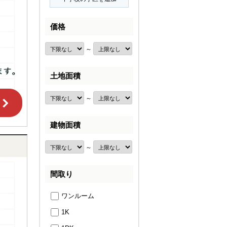
価格
～
土地面積
～
建物面積
～
間取り
ワンルーム
1K