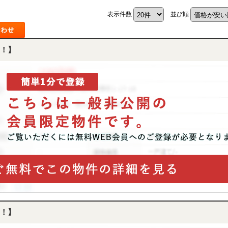
表示件数
並び順
！】
！】