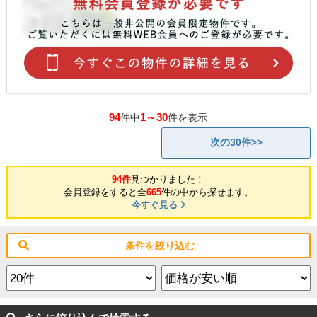
94
1～30
件中
件を表示
次の30件>>
94件
見つかりました！
会員登録をすると全
665
件の中から探せます。
今すぐ見る
条件を絞り込む