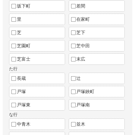
坂下町
差間
里
在家町
芝
芝下
芝園町
芝中田
芝富士
末広
た行
長蔵
辻
戸塚
戸塚鋏町
戸塚東
戸塚南
な行
中青木
並木