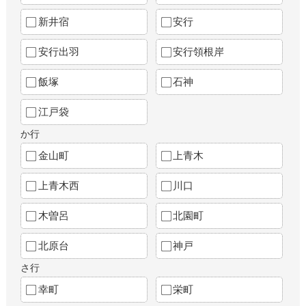
新井宿
安行
安行出羽
安行領根岸
飯塚
石神
江戸袋
か行
金山町
上青木
上青木西
川口
木曽呂
北園町
北原台
神戸
さ行
幸町
栄町