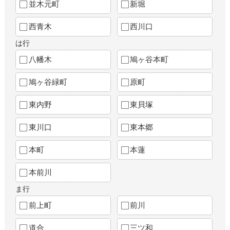
並木元町
新堀
西青木
西川口
は行
八幡木
鳩ヶ谷本町
鳩ヶ谷緑町
原町
東内野
東貝塚
東川口
東本郷
本町
本蓮
本前川
ま行
前上町
前川
道合
三ツ和