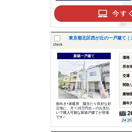
東京都北区西が丘の一戸建て｜
check
新築一戸建て
価格
所在
交通
間取
建物
築年
南向き×床暖房 陽当たり良好な好
立地に、月々16万円台～のお支払
2
いで購入可能な新築戸建てが登場
です♪