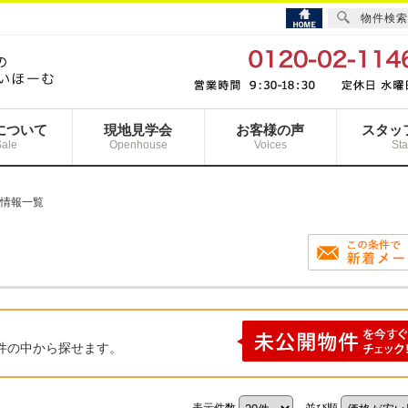
物件検索
について
現地見学会
お客様の声
スタッ
Sale
Openhouse
Voices
Sta
産情報一覧
件の中から探せます。
表示件数
並び順