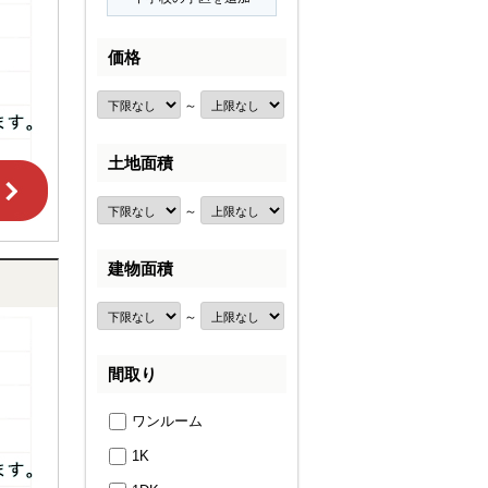
価格
～
土地面積
～
建物面積
～
間取り
ワンルーム
1K