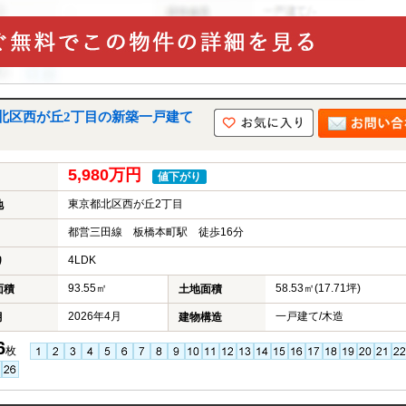
北区西が丘2丁目の新築一戸建て
5,980万円
値下がり
東京都北区西が丘2丁目
地
都営三田線 板橋本町駅 徒歩16分
4LDK
り
93.55㎡
58.53㎡(17.71坪)
面積
土地面積
2026年4月
一戸建て/木造
月
建物構造
6
枚