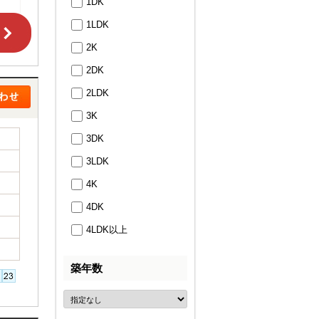
1DK
1LDK
2K
2DK
2LDK
3K
3DK
3LDK
4K
4DK
4LDK以上
築年数