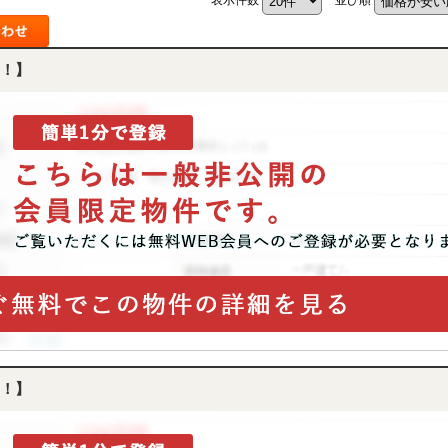
！】
！】