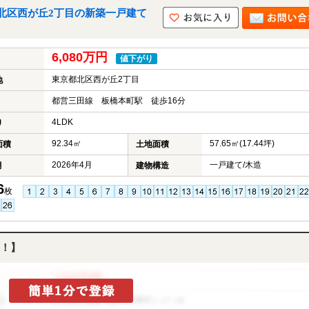
北区西が丘2丁目の新築一戸建て
6,080万円
値下がり
東京都北区西が丘2丁目
地
都営三田線 板橋本町駅 徒歩16分
4LDK
り
92.34㎡
57.65㎡(17.44坪)
面積
土地面積
2026年4月
一戸建て/木造
月
建物構造
6
枚
！】