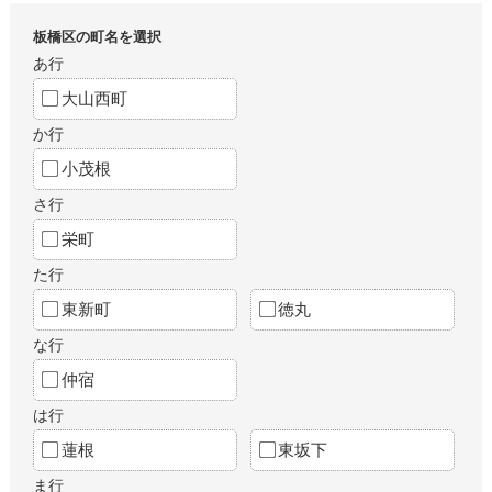
板橋区の町名を選択
あ行
大山西町
か行
小茂根
さ行
栄町
た行
東新町
徳丸
な行
仲宿
は行
蓮根
東坂下
ま行