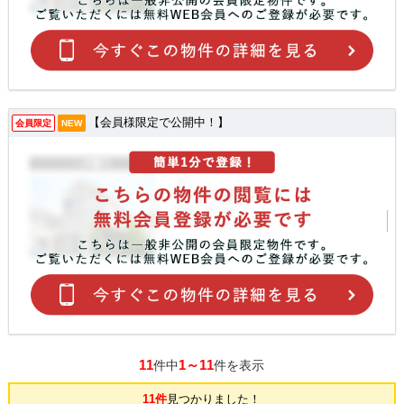
【会員様限定で公開中！】
会員限定
NEW
11
1～11
件中
件を表示
11件
見つかりました！