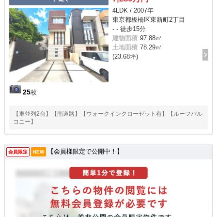
4LDK / 2007年
東京都板橋区東新町2丁目
- - 徒歩15分
建物面積
97.88㎡
土地面積
78.29㎡
(23.68坪)
25
枚
【車並列2台】【南道路】【ウォークインクローゼット有】【ルーフバル
コニー】
【会員様限定で公開中！】
会員限定
NEW