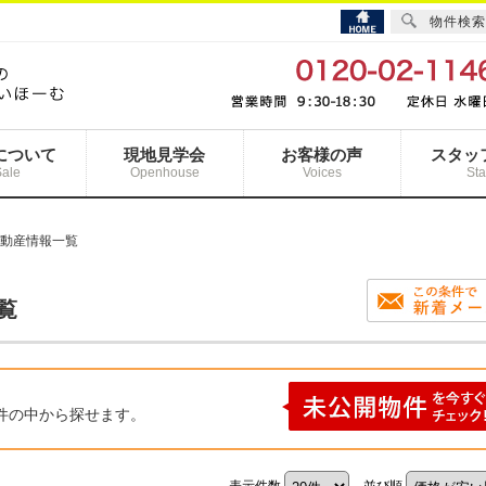
物件検索
について
現地見学会
お客様の声
スタッ
Sale
Openhouse
Voices
Sta
不動産情報一覧
覧
件の中から探せます。
表示件数
並び順