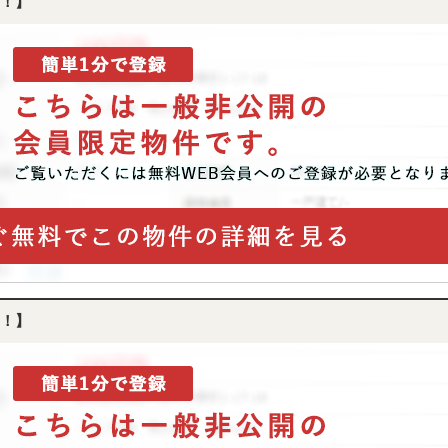
！】
！】