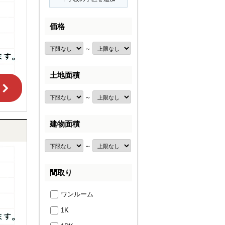
価格
～
土地面積
～
建物面積
～
間取り
ワンルーム
1K