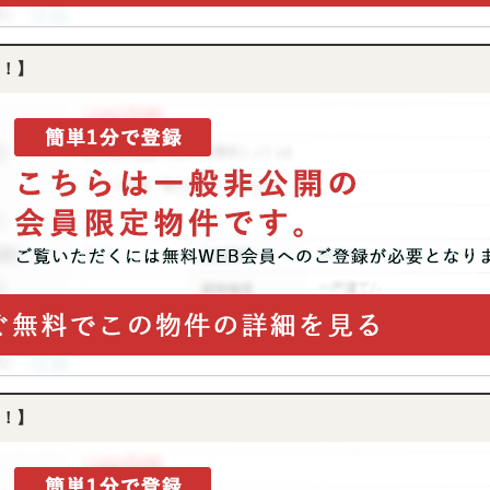
！】
！】