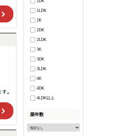
1DK
1LDK
2K
2DK
2LDK
3K
3DK
3LDK
4K
4DK
4LDK以上
築年数