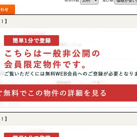
！】
！】