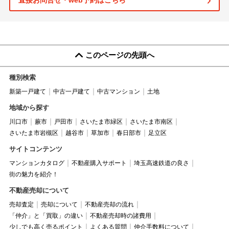
直接お問合せ・web予約はこちら
このページの先頭へ
種別検索
新築一戸建て
中古一戸建て
中古マンション
土地
地域から探す
川口市
蕨市
戸田市
さいたま市緑区
さいたま市南区
さいたま市岩槻区
越谷市
草加市
春日部市
足立区
サイトコンテンツ
マンションカタログ
不動産購入サポート
埼玉高速鉄道の良さ
街の魅力を紹介！
不動産売却について
売却査定
売却について
不動産売却の流れ
「仲介」と「買取」の違い
不動産売却時の諸費用
少しでも高く売るポイント
よくある質問
仲介手数料について