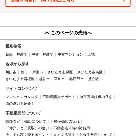
直接お問合せ・web予約はこちら
このページの先頭へ
種別検索
新築一戸建て
中古一戸建て
中古マンション
土地
地域から探す
川口市
蕨市
戸田市
さいたま市緑区
さいたま市南区
さいたま市岩槻区
越谷市
草加市
春日部市
足立区
サイトコンテンツ
マンションカタログ
不動産購入サポート
埼玉高速鉄道の良さ
街の魅力を紹介！
不動産売却について
売却査定
売却について
不動産売却の流れ
「仲介」と「買取」の違い
不動産売却時の諸費用
少しでも高く売るポイント
よくある質問
仲介手数料について