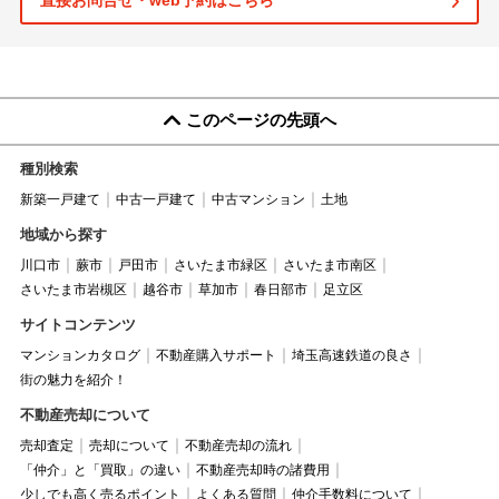
直接お問合せ・web予約はこちら
このページの先頭へ
種別検索
新築一戸建て
中古一戸建て
中古マンション
土地
地域から探す
川口市
蕨市
戸田市
さいたま市緑区
さいたま市南区
さいたま市岩槻区
越谷市
草加市
春日部市
足立区
サイトコンテンツ
マンションカタログ
不動産購入サポート
埼玉高速鉄道の良さ
街の魅力を紹介！
不動産売却について
売却査定
売却について
不動産売却の流れ
「仲介」と「買取」の違い
不動産売却時の諸費用
少しでも高く売るポイント
よくある質問
仲介手数料について