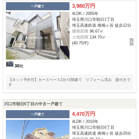
3,980万円
一戸建て
4LDK / 2005年
埼玉県川口市朝日1丁目
埼玉高速鉄道 南鳩ヶ谷 徒歩12分
建物面積
96.67㎡
土地面積
134.70㎡
(40.75坪)
30
枚
【ネット予約可】カースペース2台×2階建て リフォーム済み 庭付きで
す
川口市朝日6丁目の中古一戸建て
4,470万円
一戸建て
4LDK / 2010年
埼玉県川口市朝日6丁目
埼玉高速鉄道 南鳩ヶ谷 徒歩20分