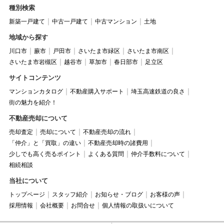
種別検索
新築一戸建て
中古一戸建て
中古マンション
土地
地域から探す
川口市
蕨市
戸田市
さいたま市緑区
さいたま市南区
さいたま市岩槻区
越谷市
草加市
春日部市
足立区
サイトコンテンツ
マンションカタログ
不動産購入サポート
埼玉高速鉄道の良さ
街の魅力を紹介！
不動産売却について
売却査定
売却について
不動産売却の流れ
「仲介」と「買取」の違い
不動産売却時の諸費用
少しでも高く売るポイント
よくある質問
仲介手数料について
相続相談
当社について
トップページ
スタッフ紹介
お知らせ・ブログ
お客様の声
採用情報
会社概要
お問合せ
個人情報の取扱いについて