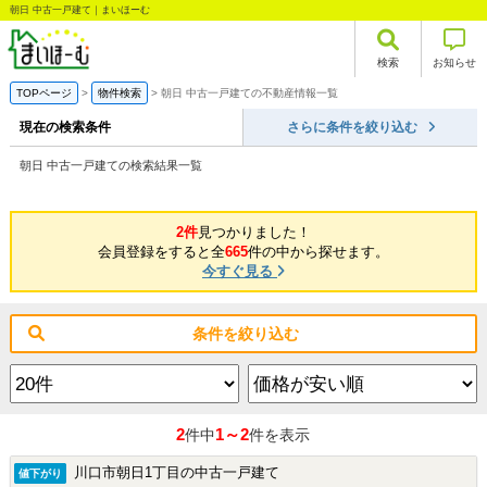
朝日 中古一戸建て｜まいほーむ
検索
お知らせ
TOPページ
物件検索
朝日 中古一戸建ての不動産情報一覧
現在の検索条件
さらに条件を絞り込む
朝日 中古一戸建ての検索結果一覧
2件
見つかりました！
会員登録をすると全
665
件の中から探せます。
今すぐ見る
条件を絞り込む
2
1～2
件中
件を表示
川口市朝日1丁目の中古一戸建て
値下がり