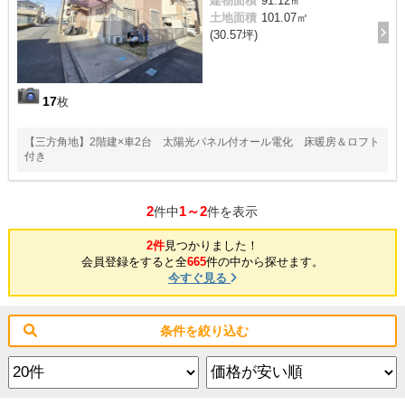
建物面積
91.12㎡
土地面積
101.07㎡
(30.57坪)
17
枚
【三方角地】2階建×車2台 太陽光パネル付オール電化 床暖房＆ロフト
付き
2
1～2
件中
件を表示
2件
見つかりました！
会員登録をすると全
665
件の中から探せます。
今すぐ見る
条件を絞り込む